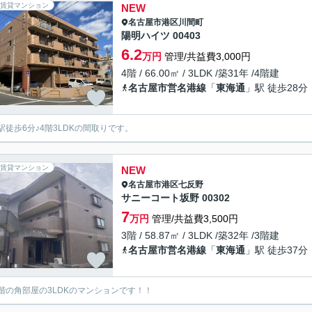
賃貸マンション
NEW
名古屋市港区
川間町
陽明ハイツ 00403
6.2
万円
管理/共益費3,000円
4階 / 66.00㎡ / 3LDK /築31年 /4階建
名古屋市営名港線
「
東海通
」駅 徒歩28分
駅徒歩6分♪4階3LDKの間取りです。
賃貸マンション
NEW
名古屋市港区
七反野
サニーコート坂野 00302
7
万円
管理/共益費3,500円
3階 / 58.87㎡ / 3LDK /築32年 /3階建
名古屋市営名港線
「
東海通
」駅 徒歩37分
階の角部屋の3LDKのマンションです！！