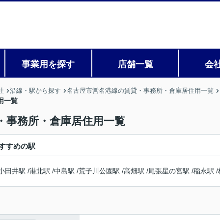
事業用を探す
店舗一覧
会
社
沿線・駅から探す
名古屋市営名港線の賃貸・事務所・倉庫居住用一覧
用一覧
・事務所・倉庫居住用一覧
すすめの駅
小田井駅
/
港北駅
/
中島駅
/
荒子川公園駅
/
高畑駅
/
尾張星の宮駅
/
稲永駅
/