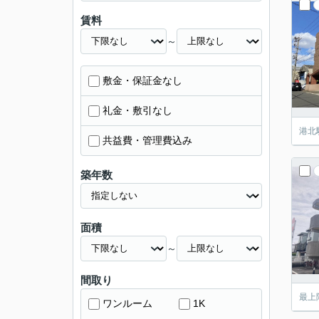
賃料
～
敷金・保証金なし
礼金・敷引なし
港北
共益費・管理費込み
築年数
面積
～
間取り
最上
ワンルーム
1K