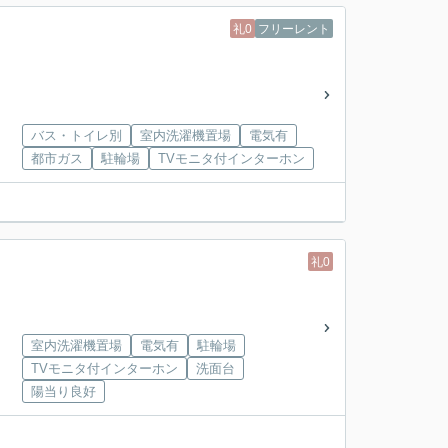
礼0
フリーレント
バス・トイレ別
室内洗濯機置場
電気有
都市ガス
駐輪場
TVモニタ付インターホン
礼0
室内洗濯機置場
電気有
駐輪場
TVモニタ付インターホン
洗面台
陽当り良好