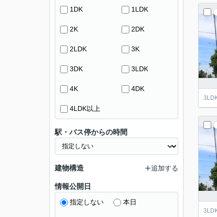
1DK
1LDK
2K
2DK
2LDK
3K
3DK
3LDK
4K
4DK
3L
4LDK以上
駅・バス停からの時間
建物構造
追加する
情報公開日
指定しない
本日
3L