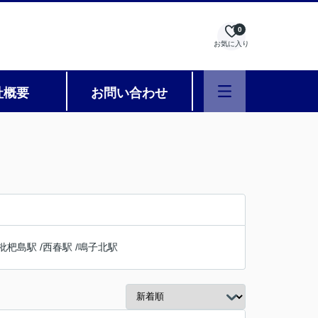
0
お気に入り
社概要
お問い合わせ
枇杷島駅
/
西春駅
/
鳴子北駅