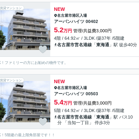
賃貸マンション
NEW
名古屋市港区
入場
アーバンハイツ 00402
5.2
万円
管理/共益費3,000円
4階 / 64.92㎡ / 3LDK /築37年 /5階建
名古屋市営名港線
「
東海通
」駅 徒歩40分
DK！ファミリーの方にお勧めの物件です。
賃貸マンション
NEW
名古屋市港区
入場
アーバンハイツ 00503
5.4
万円
管理/共益費3,000円
5階 / 64.92㎡ / 3LDK /築37年 /5階建
名古屋市営名港線
「
東海通
」駅 バス10
分 「当知一丁目」 停歩3分
DK！5階建の最上階角部屋です！！