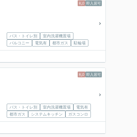
礼0
即入居可
バス・トイレ別
室内洗濯機置場
バルコニー
電気有
都市ガス
駐輪場
礼0
即入居可
バス・トイレ別
室内洗濯機置場
電気有
都市ガス
システムキッチン
ガスコンロ