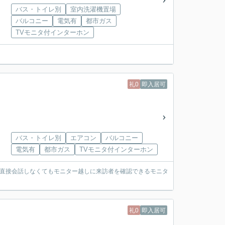
バス・トイレ別
室内洗濯機置場
バルコニー
電気有
都市ガス
TVモニタ付インターホン
礼0
即入居可
バス・トイレ別
エアコン
バルコニー
電気有
都市ガス
TVモニタ付インターホン
り直接会話しなくてもモニター越しに来訪者を確認できるモニタ
礼0
即入居可