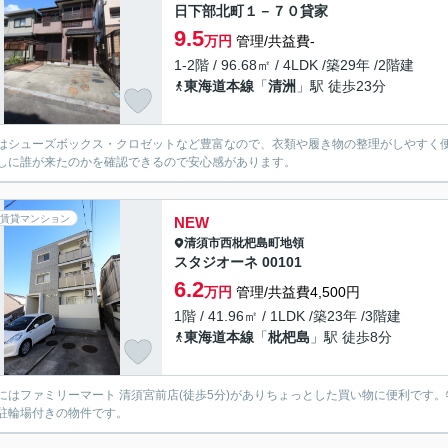
日下部北町１－７０貸家
9.5
万円
管理/共益費-
1-2階 / 96.68㎡ / 4LDK /築29年 /2階建
東海道本線
「
清洲
」駅 徒歩23分
はシューズボックス・クロゼットなど豊富なので、衣類や履き物の整理がしやすく
しに誰が来たのかを確認できるので安心感があります。
賃貸マンション
NEW
清須市
西枇杷島町地領
スタジオーネ 00101
6.2
万円
管理/共益費4,500円
1階 / 41.96㎡ / 1LDK /築23年 /3階建
東海道本線
「
枇杷島
」駅 徒歩8分
にはファミリーマート 清須宮前店(徒歩5分)がありちょっとした買い物に便利です
駐輪場付きの物件です。