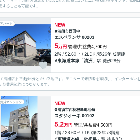
ミリーマート 清須阿原店まで徒歩2分と近場にコンビニがあるのもポイント。収納
用することも可能です。
アパート
NEW
清須市
西田中
エスペランサ 00203
5
万円
管理/共益費4,700円
2階 / 52.60㎡ / 2LDK /築26年 /2階建
東海道本線
「
清洲
」駅 徒歩28分
ゴ 清洲店まで徒歩4分と近い立地です。モニターで来訪者を確認し、インターホン
初期費用節約につながります。
賃貸マンション
NEW
清須市
西枇杷島町地領
スタジオーネ 00102
5.2
万円
管理/共益費4,500円
1階 / 28.60㎡ / 1K /築23年 /3階建
東海道本線
「
枇杷島
」駅 徒歩8分