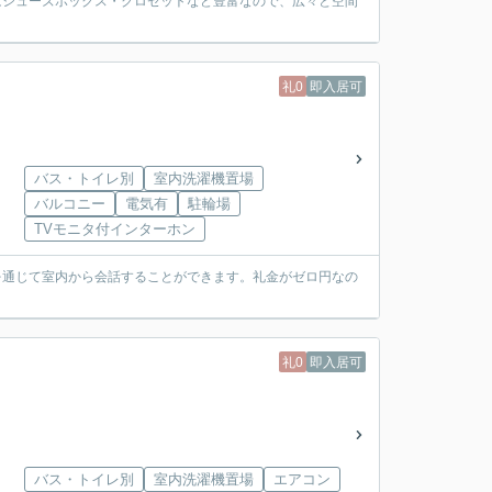
はシューズボックス・クロゼットなど豊富なので、広々と空間
礼0
即入居可
バス・トイレ別
室内洗濯機置場
バルコニー
電気有
駐輪場
TVモニタ付インターホン
を通じて室内から会話することができます。礼金がゼロ円なの
礼0
即入居可
バス・トイレ別
室内洗濯機置場
エアコン