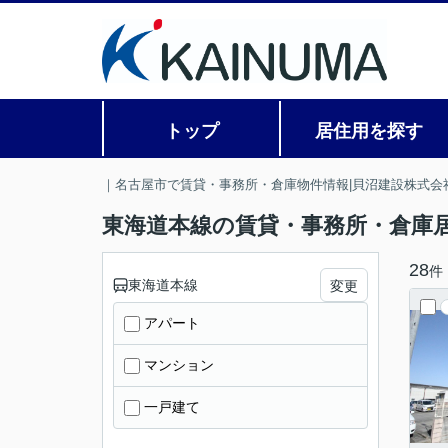
トップ
居住用を探す
｜名古屋市で賃貸・事務所・倉庫物件情報|貝沼建設株式会
東海道本線の賃貸・事務所・倉庫
28
件
東海道本線
変更
アパート
マンション
一戸建て