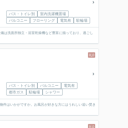
バス・トイレ別
室内洗濯機置場
バルコニー
フローリング
電気有
駐輪場
設備は洗面所独立・浴室乾燥機など豊富に揃っており、過ごし
礼0
バス・トイレ別
バルコニー
電気有
都市ガス
駐輪場
シャワー
る物件はいかがですか。お風呂が好きな方にはうれしい追い焚き
礼0