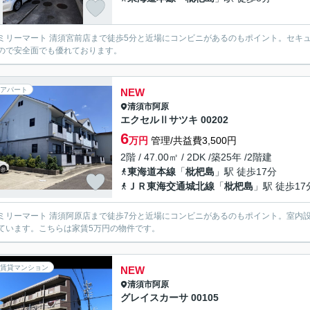
ミリーマート 清須宮前店まで徒歩5分と近場にコンビニがあるのもポイント。セキ
ので安全面でも優れております。
アパート
NEW
清須市
阿原
エクセルⅡサツキ 00202
6
万円
管理/共益費3,500円
2階 / 47.00㎡ / 2DK /築25年 /2階建
東海道本線
「
枇杷島
」駅 徒歩17分
ＪＲ東海交通城北線
「
枇杷島
」駅 徒歩17
ミリーマート 清須阿原店まで徒歩7分と近場にコンビニがあるのもポイント。室内
ています。こちらは家賃5万円の物件です。
賃貸マンション
NEW
清須市
阿原
グレイスカーサ 00105