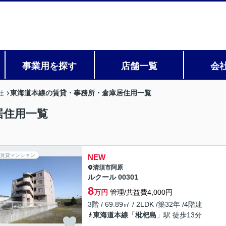
事業用を探す
店舗一覧
会
東海道本線の賃貸・事務所・倉庫居住用一覧
社
居住用一覧
賃貸マンション
NEW
清須市
阿原
ルクール 00301
8
万円
管理/共益費4,000円
3階 / 69.89㎡ / 2LDK /築32年 /4階建
東海道本線
「
枇杷島
」駅 徒歩13分