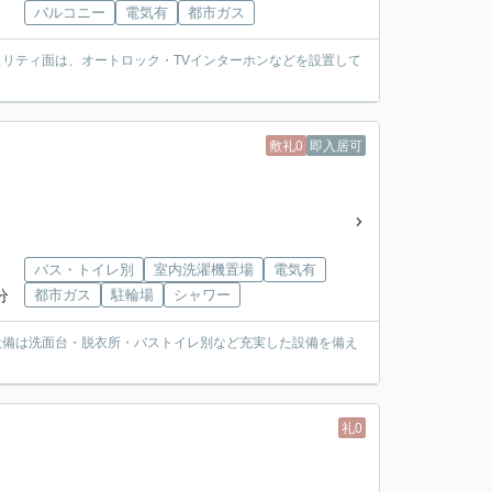
バルコニー
電気有
都市ガス
ュリティ面は、オートロック・TVインターホンなどを設置して
敷礼0
即入居可
バス・トイレ別
室内洗濯機置場
電気有
分
都市ガス
駐輪場
シャワー
設備は洗面台・脱衣所・バストイレ別など充実した設備を備え
礼0