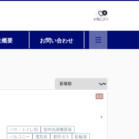
0
お気に入り
社概要
お問い合わせ
礼0
バス・トイレ別
室内洗濯機置場
バルコニー
電気有
都市ガス
駐輪場