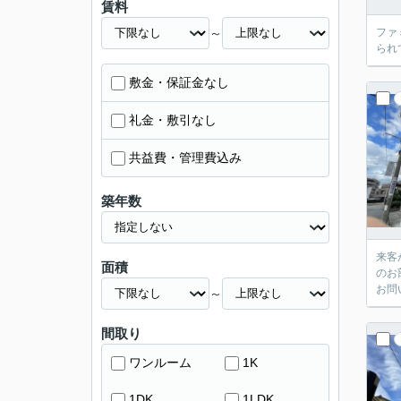
賃料
～
ファ
られ
敷金・保証金なし
礼金・敷引なし
共益費・管理費込み
築年数
来客
面積
のお
お問
～
間取り
ワンルーム
1K
1DK
1LDK