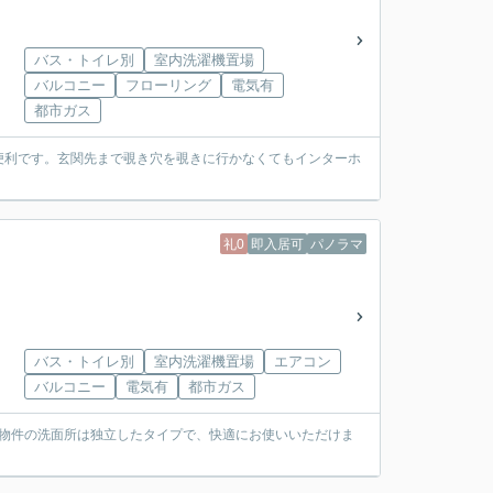
バス・トイレ別
室内洗濯機置場
バルコニー
フローリング
電気有
都市ガス
便利です。玄関先まで覗き穴を覗きに行かなくてもインターホ
礼0
即入居可
パノラマ
バス・トイレ別
室内洗濯機置場
エアコン
バルコニー
電気有
都市ガス
。物件の洗面所は独立したタイプで、快適にお使いいただけま