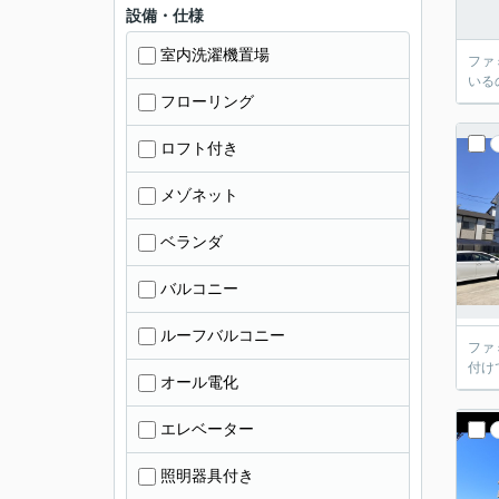
設備・仕様
室内洗濯機置場
ファ
いる
フローリング
ロフト付き
メゾネット
ベランダ
バルコニー
ルーフバルコニー
ファ
付け
オール電化
エレベーター
照明器具付き