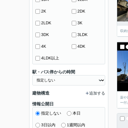
2K
2DK
2LDK
3K
収納
3DK
3LDK
4K
4DK
4LDK以上
駅・バス停からの時間
建物構造
追加する
薬や
ー付
情報公開日
指定しない
本日
3日以内
1週間以内