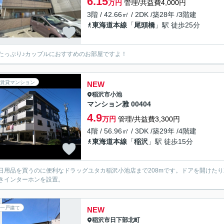
6.15
万円
管理/共益費4,000円
3階 / 42.66㎡ / 2DK /築28年 /3階建
東海道本線
「
尾頭橋
」駅 徒歩25分
たっぷり♪カップルにおすすめのお部屋ですよ！
賃貸マンション
NEW
稲沢市
小池
マンション雅 00404
4.9
万円
管理/共益費3,300円
4階 / 56.96㎡ / 3DK /築29年 /4階建
東海道本線
「
稲沢
」駅 徒歩15分
日用品を買うのに便利なドラッグユタカ稲沢小池店まで208mです。ドアを開けた
きインターホンを設置。
一戸建て
NEW
稲沢市
日下部北町