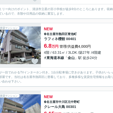
ミリー向けのポイント、清須市立星の宮小学校が徒歩9分のところにあります。収
ているので、衣類や日用品の収納に重宝します。
賃貸マンション
NEW
名古屋市熱田区
青池町
ラフィネ櫻館 00401
6.8
万円
管理/共益費4,000円
4階 / 63.31㎡ / 3LDK /築27年 /4階建
東海道本線
「
金山
」駅 徒歩24分
が一目でわかるTVインターホン付き。1台分駐車場に空きがあります。子供がいら
部屋です。当社は名古屋市熱田区に密着しており、多種多様な賃貸住宅情報をお取
い合わせ下さい。
賃貸マンション
NEW
名古屋市中川区
元中野町
クレール大島 00301