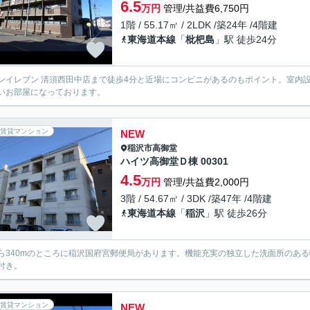
6.5
万円
管理/共益費6,750円
1階 / 55.17㎡ / 2LDK /築24年 /4階建
東海道本線
「
枇杷島
」駅 徒歩24分
ンイレブン 清須西田中店まで徒歩4分と近場にコンビニがあるのもポイント。室内
いお部屋になっております。
賃貸マンション
NEW
稲沢市
高御堂
ハイツ高御堂Ｄ棟 00301
4.5
万円
管理/共益費2,000円
3階 / 54.67㎡ / 3DK /築47年 /4階建
東海道本線
「
稲沢
」駅 徒歩26分
ら340mのところに稲沢国府宮郵便局があります。機能充実の独立した洗面所のあ
付き。
賃貸マンション
NEW