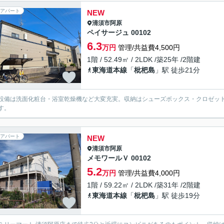
アパート
NEW
清須市
阿原
ペイサージュ 00102
6.3
万円
管理/共益費4,500円
1階 / 52.49㎡ / 2LDK /築25年 /2階建
東海道本線
「
枇杷島
」駅 徒歩21分
設備は洗面化粧台・浴室乾燥機など大変充実。収納はシューズボックス・クロゼッ
す。
アパート
NEW
清須市
阿原
メモワールＶ 00102
5.2
万円
管理/共益費4,000円
1階 / 59.22㎡ / 2LDK /築31年 /2階建
東海道本線
「
枇杷島
」駅 徒歩19分