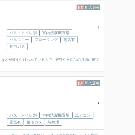
礼0
即入居可
バス・トイレ別
室内洗濯機置場
バルコニー
フローリング
電気有
都市ガス
トなどが備え付けられているので、衣類や日用品の収納に重宝
礼0
即入居可
バス・トイレ別
室内洗濯機置場
エアコン
電気有
都市ガス
駐輪場