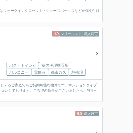
納はウォークインクロゼット・シューズボックスなどが備え付け
礼0
フリーレント
即入居可
バス・トイレ別
室内洗濯機置場
バルコニー
電気有
都市ガス
駐輪場
っしゃるご家庭でもご契約可能な物件です。マンションタイプ
り扱いしております。ご希望の条件がございましたら、当社へ
礼0
即入居可