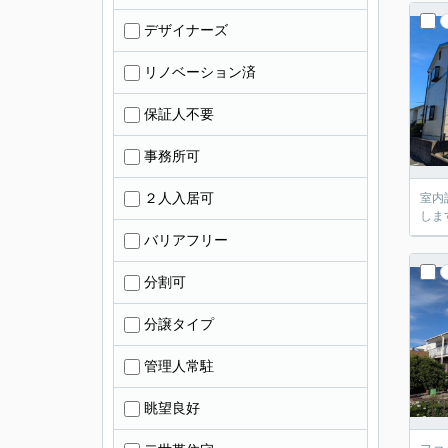
デザイナーズ
リノベーション済
保証人不要
事務所可
２人入居可
室内
しま
バリアフリー
分割可
分譲タイプ
管理人常駐
眺望良好