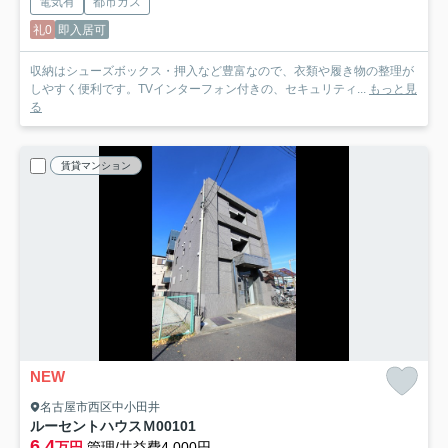
電気有
都市ガス
礼0
即入居可
収納はシューズボックス・押入など豊富なので、衣類や履き物の整理が
しやすく便利です。TVインターフォン付きの、セキュリティ...
もっと見
る
賃貸マンション
NEW
名古屋市西区中小田井
ルーセントハウスＭ
00101
6.4
万円
管理/共益費4,000円