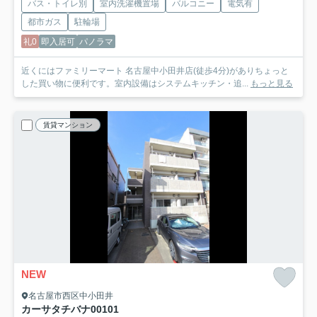
バス・トイレ別
室内洗濯機置場
バルコニー
電気有
都市ガス
駐輪場
礼0
即入居可
パノラマ
近くにはファミリーマート 名古屋中小田井店(徒歩4分)がありちょっと
した買い物に便利です。室内設備はシステムキッチン・追...
もっと見る
賃貸マンション
NEW
名古屋市西区中小田井
カーサタチバナ
00101