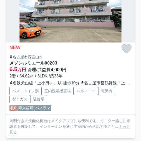
NEW
名古屋市西区山木
メゾンルミエール
00203
6.5
万円
管理/共益費4,000円
2階 / 64.62㎡ / 3LDK /築33年
名鉄犬山線「上小田井」駅 徒歩10分
名古屋市営鶴舞線「上小田井」駅 徒歩10分
バス・トイレ別
室内洗濯機置場
バルコニー
電気有
都市ガス
駐輪場
礼0
即入居可
パノラマ
照明付きの洗面化粧台はメイクアップにも便利です。モニター越しに来
訪者を確認して、インターホンを通じて室内から会話すること...
もっと
見る