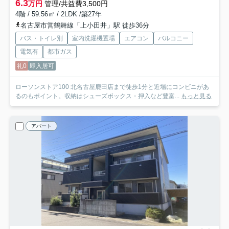
6.3
万円
管理/共益費3,500円
4階 / 59.56㎡ / 2LDK /築27年
名古屋市営鶴舞線「上小田井」駅 徒歩36分
バス・トイレ別
室内洗濯機置場
エアコン
バルコニー
電気有
都市ガス
礼0
即入居可
ローソンストア100 北名古屋鹿田店まで徒歩1分と近場にコンビニがあ
るのもポイント。収納はシューズボックス・押入など豊富...
もっと見る
アパート