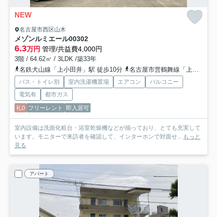
NEW
名古屋市西区山木
メゾンルミエール
00302
6.3
万円
管理/共益費4,000円
3階 / 64.62㎡ / 3LDK /築33年
名鉄犬山線「上小田井」駅 徒歩10分
名古屋市営鶴舞線「上小田井」駅 徒歩10分
バス・トイレ別
室内洗濯機置場
エアコン
バルコニー
電気有
都市ガス
礼0
フリーレント
即入居可
室内設備は洗面化粧台・浴室乾燥機などが揃っており、とても充実して
います。モニターで来訪者を確認して、インターホンで対面せ...
もっと
見る
アパート