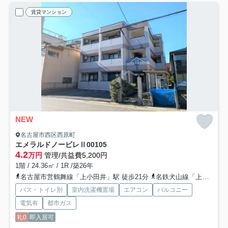
賃貸マンション
NEW
名古屋市西区西原町
エメラルドノービレⅡ
00105
4.2
万円
管理/共益費5,200円
1階 / 24.36㎡ / 1R /築26年
名古屋市営鶴舞線「上小田井」駅 徒歩21分
名鉄犬山線「上小田井」駅 徒歩21分
バス・トイレ別
室内洗濯機置場
エアコン
バルコニー
電気有
都市ガス
礼0
即入居可