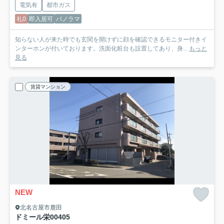
電気有
都市ガス
礼0
即入居可
パノラマ
知らない人が来た時でも玄関を開けずに顔を確認できるモニター付きイ
ンターホンが付いております。洗面化粧台も設置してあり、身...
もっと
見る
賃貸マンション
NEW
北名古屋市鹿田
ドミール栄
00405