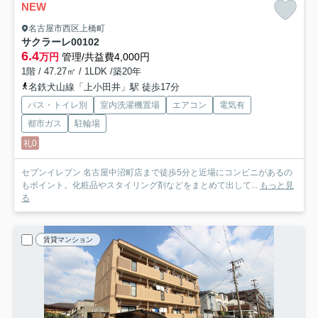
NEW
名古屋市西区上橋町
サクラーレ
00102
6.4
万円
管理/共益費4,000円
1階 / 47.27㎡ / 1LDK /築20年
名鉄犬山線「上小田井」駅 徒歩17分
バス・トイレ別
室内洗濯機置場
エアコン
電気有
都市ガス
駐輪場
礼0
セブンイレブン 名古屋中沼町店まで徒歩5分と近場にコンビニがあるの
もポイント。化粧品やスタイリング剤などをまとめて出して...
もっと見
る
賃貸マンション