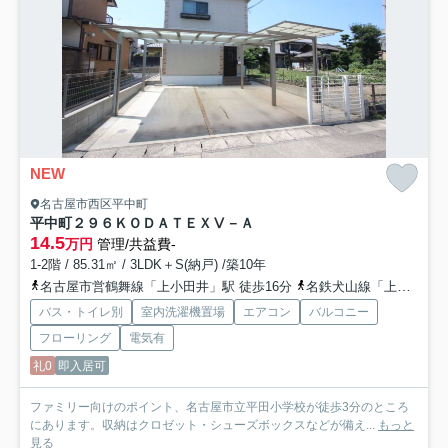
NEW
名古屋市西区平中町
平中町２９６ＫＯＤＡＴＥＸⅤ－Ａ
14.5
万円
管理/共益費-
1-2階 / 85.31㎡ / 3LDK＋S(納戸) /築10年
名古屋市営鶴舞線「上小田井」駅 徒歩16分
名鉄犬山線「上小田井」駅 徒歩16分
バス・トイレ別
室内洗濯機置場
エアコン
バルコニー
フローリング
電気有
礼0
即入居可
ファミリー向けのポイント、名古屋市立平田小学校が徒歩3分のところ
にあります。収納はクロゼット・シューズボックスなどが備え...
もっと
見る