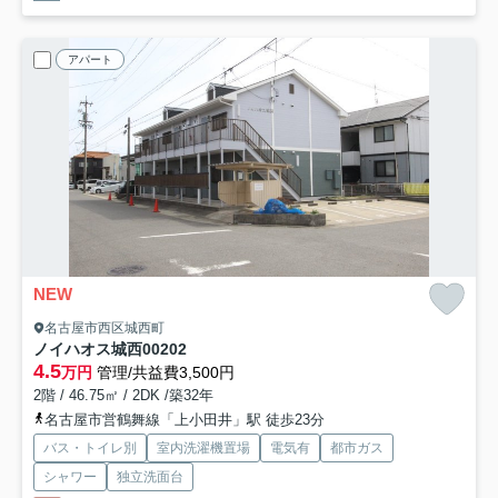
アパート
NEW
名古屋市西区城西町
ノイハオス城西
00202
4.5
万円
管理/共益費3,500円
2階 / 46.75㎡ / 2DK /築32年
名古屋市営鶴舞線「上小田井」駅 徒歩23分
バス・トイレ別
室内洗濯機置場
電気有
都市ガス
シャワー
独立洗面台