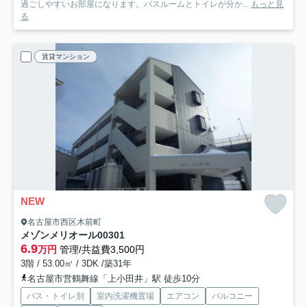
過ごしやすいお部屋になります。バスルームとトイレが分か...
もっと見
る
賃貸マンション
NEW
名古屋市西区木前町
メゾンメリオール
00301
6.9
万円
管理/共益費3,500円
3階 / 53.00㎡ / 3DK /築31年
名古屋市営鶴舞線「上小田井」駅 徒歩10分
バス・トイレ別
室内洗濯機置場
エアコン
バルコニー