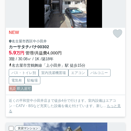
NEW
名古屋市西区中小田井
カーサタチバナ
00302
5.9
万円
管理/共益費4,000円
3階 / 30.08㎡ / 1K /築18年
名古屋市営鶴舞線「上小田井」駅 徒歩15分
バス・トイレ別
室内洗濯機置場
エアコン
バルコニー
電気有
駐輪場
礼0
即入居可
近くの平和堂中小田井店まで徒歩4分で行けます。室内設備はエアコ
ン・CATV・BSなど充実した設備を備え付けています。新し...
もっと見
る
賃貸マンション