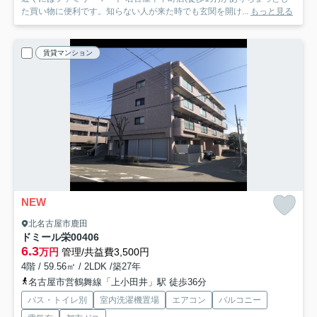
た買い物に便利です。知らない人が来た時でも玄関を開け...
もっと見る
賃貸マンション
NEW
北名古屋市鹿田
ドミール栄
00406
6.3
万円
管理/共益費3,500円
4階 / 59.56㎡ / 2LDK /築27年
名古屋市営鶴舞線「上小田井」駅 徒歩36分
バス・トイレ別
室内洗濯機置場
エアコン
バルコニー