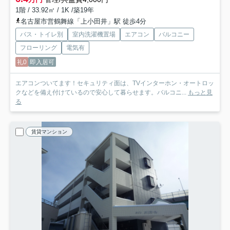
1階 / 33.92㎡ / 1K /築19年
名古屋市営鶴舞線「上小田井」駅 徒歩4分
バス・トイレ別
室内洗濯機置場
エアコン
バルコニー
フローリング
電気有
礼0
即入居可
エアコンついてます！セキュリティ面は、TVインターホン・オートロッ
クなどを備え付けているので安心して暮らせます。バルコニ...
もっと見
る
賃貸マンション