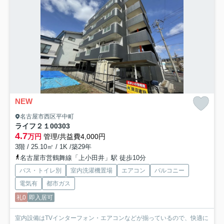
NEW
名古屋市西区平中町
ライフ２１
00303
4.7
万円
管理/共益費4,000円
3階 / 25.10㎡ / 1K /築29年
名古屋市営鶴舞線「上小田井」駅 徒歩10分
バス・トイレ別
室内洗濯機置場
エアコン
バルコニー
電気有
都市ガス
礼0
即入居可
室内設備はTVインターフォン・エアコンなどが揃っているので、快適に