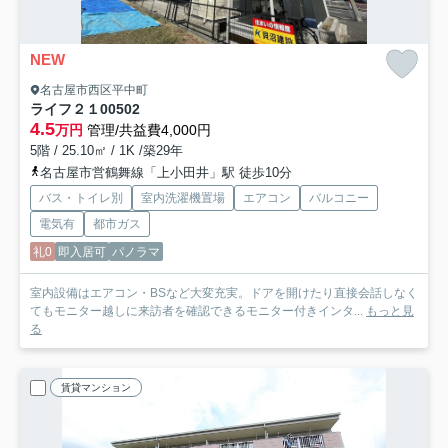
NEW
名古屋市西区平中町
ライフ２１
00502
4.5
万円
管理/共益費4,000円
5階 / 25.10㎡ / 1K /築29年
名古屋市営鶴舞線「上小田井」駅 徒歩10分
バス・トイレ別
室内洗濯機置場
エアコン
バルコニー
電気有
都市ガス
礼0
即入居可
パノラマ
室内設備はエアコン・BSなど大変充実。ドアを開けたり直接会話しなく
てもモニター越しに来訪者を確認できるモニター付きインタ...
もっと見
る
賃貸マンション