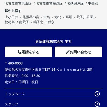
名古屋市営東山線
名古屋市営桜通線
名鉄瀬戸線
中央線
駅から探す
上小田井
尾張星の宮
中島
港北
高畑
荒子川公園
枇杷島
南荒子
鳴子北
稲永
貝沼建設株式会社 本社
電話をする
お問い合わせ
〒460-0008
愛知県名古屋市中区栄５丁目7-14 Ｋａｉｎｕｍａビル 2階
営業時間：
9:00～18:30
定休日：
日曜日・祝日
トップページ
スタッフ