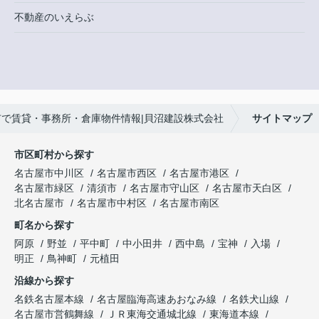
不動産のいえらぶ
市で賃貸・事務所・倉庫物件情報|貝沼建設株式会社
サイトマップ
市区町村から探す
名古屋市中川区
名古屋市西区
名古屋市港区
名古屋市緑区
清須市
名古屋市守山区
名古屋市天白区
北名古屋市
名古屋市中村区
名古屋市南区
町名から探す
阿原
野並
平中町
中小田井
西中島
宝神
入場
明正
鳥神町
元植田
沿線から探す
名鉄名古屋本線
名古屋臨海高速あおなみ線
名鉄犬山線
名古屋市営鶴舞線
ＪＲ東海交通城北線
東海道本線