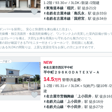
1-2階 / 93.30㎡ / 3LDK /新築 /2階建
東海道本線
「
稲沢
」駅 徒歩21分
名鉄名古屋本線
「
島氏永
」駅 徒歩33分
名鉄名古屋本線
「
国府宮
」駅 徒歩34分
ダンパーを採用し、安心と快適性を兼ね備えた住まい。
乾燥機・独立洗面所・食器洗乾燥機など、ワンランク上の充実した室内設備が揃っ
にはガレージを備え、大切なお車を雨風から守れるのも魅力のひとつ。
者の顔が確認できるTVモニター付きインターホンで、防犯面にも配慮。
りある3LDKの間取りは、上質な賃貸住宅をお探しの方におすすめです。
一戸建て
NEW
名古屋市西区
平中町
平中町２９６ＫＯＤＡＴＥＸⅤ－Ａ
14.5
万円
管理/共益費-
1-2階 / 85.31㎡ / 3LDK＋S(納戸) /築10年 /
建
名古屋市営鶴舞線
「
上小田井
」駅 徒歩16
名鉄犬山線
「
上小田井
」駅 徒歩16分
名鉄犬山線
「
中小田井
」駅 徒歩27分