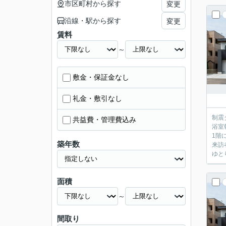
市区町村から探す
変更
沿線・駅から探す
変更
賃料
～
敷金・保証金なし
礼金・敷引なし
制震
共益費・管理費込み
浴室
1階
築年数
来訪
ゆと
面積
～
間取り