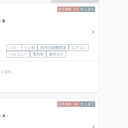
仲手無料
礼0
即入居可
－Ｂ
バス・トイレ別
室内洗濯機置場
エアコン
バルコニー
電気有
都市ガス
ています。
仲手無料
礼0
即入居可
－Ａ