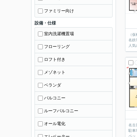
ファミリー向け
設備・仕様
室内洗濯機置場
（仮
名鉄
人気
フローリング
ロフト付き
メゾネット
ベランダ
バルコニー
ルーフバルコニー
オール電化
名古
駐車
エレベーター
ペッ