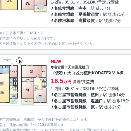
1-2階 / 85.31㎡ / 3SLDK /予定 /2階建
名鉄常滑線
「
寺本
」駅 徒歩7分
名鉄常滑線
「
尾張横須賀
」駅 徒歩21分
名鉄河和線
「
高横須賀
」駅 徒歩22分
称）知多市平野KODATEXⅤ
常滑線「寺本駅」から徒歩7分です。
の戸建賃貸となりますので、お早めにお問い合わせください。
一戸建て
NEW
名古屋市天白区
元植田
（仮称）天白区元植田KODATEXⅤ A棟
16.5
万円
管理/共益費-
1-2階 / 85.31㎡ / 3SLDK /予定 /2階建
名古屋市営鶴舞線
「
植田
」駅 徒歩14分
名古屋市営鶴舞線
「
塩釜口
」駅 徒歩18分
名古屋市営鶴舞線
「
原
」駅 徒歩24分
屋市営鶴舞線「植田駅」から徒歩14分の物件になります。
場は、建物の前面に3台並列駐車可能です。
ト飼育も可能な物件になっておりますので、お気軽にお問い合わせください。