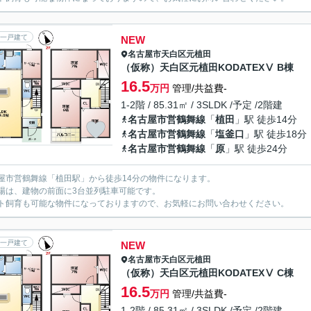
一戸建て
NEW
名古屋市天白区
元植田
（仮称）天白区元植田KODATEXⅤ B棟
16.5
万円
管理/共益費-
1-2階 / 85.31㎡ / 3SLDK /予定 /2階建
名古屋市営鶴舞線
「
植田
」駅 徒歩14分
名古屋市営鶴舞線
「
塩釜口
」駅 徒歩18分
名古屋市営鶴舞線
「
原
」駅 徒歩24分
屋市営鶴舞線「植田駅」から徒歩14分の物件になります。
場は、建物の前面に3台並列駐車可能です。
ト飼育も可能な物件になっておりますので、お気軽にお問い合わせください。
一戸建て
NEW
名古屋市天白区
元植田
（仮称）天白区元植田KODATEXⅤ C棟
16.5
万円
管理/共益費-
1-2階 / 85.31㎡ / 3SLDK /予定 /2階建