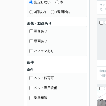
指定しない
本日
ファ
で、
3日以内
1週間以内
画像・動画あり
画像あり
動画あり
パノラマあり
条件
条件
収納
ン越
ペット飼育可
ペット専用設備
楽器相談