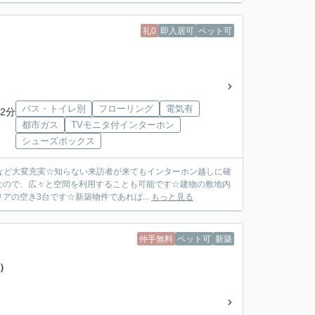
礼0
即入居可
ペット可
バス・トイレ別
フローリング
電気有
2分
都市ガス
TVモニタ付インターホン
シューズボックス
ンなど大変充実☆知らない来訪者が来てもインターホン越しに確
なので、広々と空間を利用することも可能です☆建物の敷地内
の空き3台です☆新築物件であれば...
もっと見る
仲手無料
ペット可
新築
2）