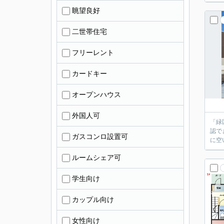
眺望良好
二世帯住宅
フリーレント
カードキー
オープンハウス
外国人可
「緑
認で
ガスコンロ設置可
に空
ルームシェア可
学生向け
カップル向け
女性向け