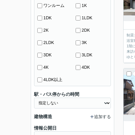
ワンルーム
1K
1DK
1LDK
2K
2DK
制震
浴室
2LDK
3K
1階
来訪
3DK
3LDK
ゆと
4K
4DK
4LDK以上
駅・バス停からの時間
建物構造
追加する
情報公開日