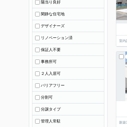
陽当り良好
閑静な住宅地
デザイナーズ
リノベーション済
室内
保証人不要
事務所可
２人入居可
バリアフリー
分割可
分譲タイプ
管理人常駐
新築