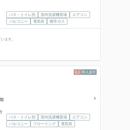
バス・トイレ別
室内洗濯機置場
エアコン
バルコニー
電気有
都市ガス
ています。
礼0
即入居可
2階
分
バス・トイレ別
室内洗濯機置場
エアコン
バルコニー
フローリング
電気有