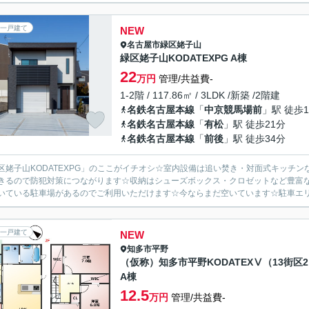
一戸建て
NEW
名古屋市緑区
姥子山
緑区姥子山KODATEXPG A棟
22
万円
管理/共益費-
1-2階 / 117.86㎡ / 3LDK /新築 /2階建
名鉄名古屋本線
「
中京競馬場前
」駅 徒歩1
名鉄名古屋本線
「
有松
」駅 徒歩21分
名鉄名古屋本線
「
前後
」駅 徒歩34分
区姥子山KODATEXPG」のここがイチオシ☆室内設備は追い焚き・対面式キッチ
きるので防犯対策につながります☆収納はシューズボックス・クロゼットなど豊富
いている駐車場があるのでご利用いただけます☆今ならまだ空いています☆駐車エリア
一戸建て
NEW
知多市
平野
（仮称）知多市平野KODATEXⅤ（13街区
A棟
12.5
万円
管理/共益費-