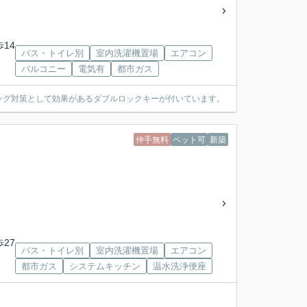
歩14
バス・トイレ別
室内洗濯機置場
エアコン
バルコニー
電気有
都市ガス
ング対策として効果があるダブルロックキーが付いています。
仲手無料
ペット可
新築
」
歩27
バス・トイレ別
室内洗濯機置場
エアコン
都市ガス
システムキッチン
温水洗浄便座