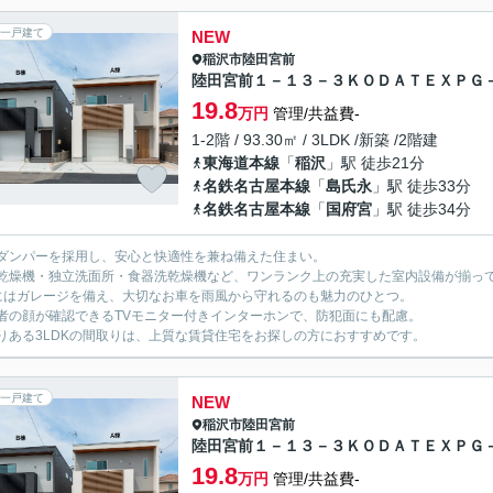
一戸建て
NEW
稲沢市
陸田宮前
陸田宮前１－１３－３ＫＯＤＡＴＥＸＰＧ
19.8
万円
管理/共益費-
1-2階 / 93.30㎡ / 3LDK /新築 /2階建
東海道本線
「
稲沢
」駅 徒歩21分
名鉄名古屋本線
「
島氏永
」駅 徒歩33分
名鉄名古屋本線
「
国府宮
」駅 徒歩34分
ダンパーを採用し、安心と快適性を兼ね備えた住まい。
乾燥機・独立洗面所・食器洗乾燥機など、ワンランク上の充実した室内設備が揃っ
にはガレージを備え、大切なお車を雨風から守れるのも魅力のひとつ。
者の顔が確認できるTVモニター付きインターホンで、防犯面にも配慮。
りある3LDKの間取りは、上質な賃貸住宅をお探しの方におすすめです。
一戸建て
NEW
稲沢市
陸田宮前
陸田宮前１－１３－３ＫＯＤＡＴＥＸＰＧ
19.8
万円
管理/共益費-