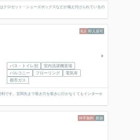
納はクロゼット・シューズボックスなどが備え付けられているの
礼0
即入居可
バス・トイレ別
室内洗濯機置場
バルコニー
フローリング
電気有
都市ガス
便利です。玄関先まで覗き穴を覗きに行かなくてもインターホ
仲手無料
新築