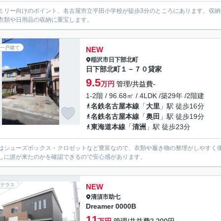
ミリー向けのポイント、名古屋市立平田小学校が徒歩3分のところにあります。収
衣類や日用品の収納に重宝します。
一戸建て
NEW
稲沢市
日下部北町
日下部北町１－７０貸家
9.5
万円
管理/共益費-
1-2階 / 96.68㎡ / 4LDK /築29年 /2階建
名鉄名古屋本線
「
大里
」駅 徒歩16分
名鉄名古屋本線
「
奥田
」駅 徒歩19分
東海道本線
「
清洲
」駅 徒歩23分
はシューズボックス・クロゼットなど豊富なので、衣類や履き物の整理がしやすく
しに誰が来たのかを確認できるので安心感があります。
テラス
NEW
清須市
助七
Dreamer 0000B
11