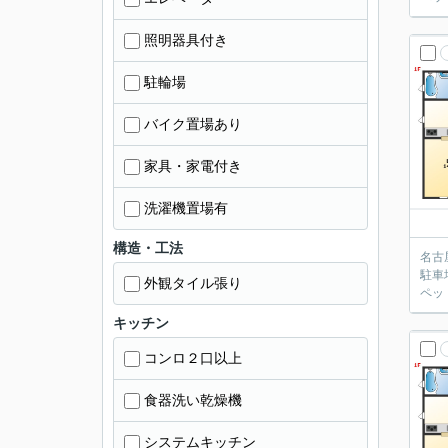
照明器具付き
駐輪場
バイク置場あり
家具・家電付き
洗濯機置場有
構造・工法
名古
駐車
外観タイル張り
ペッ
キッチン
コンロ２口以上
食器洗い乾燥機
システムキッチン