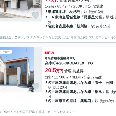
万円
管理/共益費2,200円
1-2階 / 65.42㎡ / 2LDK /予定 /2階建
東海道本線
「
枇杷島
」駅 徒歩13分
ＪＲ東海交通城北線
「
尾張星の宮
」駅 徒
分
名鉄名古屋本線
「
新川橋
」駅 徒歩15分
設備は追い焚き・システムキッチンなど充実した設備を備え付けています。ピッキ
一戸建て
NEW
名古屋市港区
高木町
高木町4-28-3KODATEX PG
20.5
万円
管理/共益費-
2階 / 117.86㎡ / 3LDK /予定 /2階建
名古屋臨海高速あおなみ線
「
荒子川公園
駅 徒歩20分
名古屋臨海高速あおなみ線
「
稲永
」駅 徒
分
名古屋市営名港線
「
築地口
」駅 徒歩49分
3LDKのペット飼育可戸建て賃貸、ガレージ付きです！