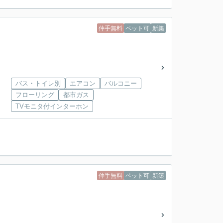
仲手無料
ペット可
新築
バス・トイレ別
エアコン
バルコニー
フローリング
都市ガス
TVモニタ付インターホン
仲手無料
ペット可
新築