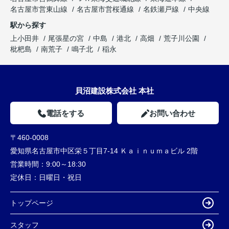
名古屋市営東山線
名古屋市営桜通線
名鉄瀬戸線
中央線
駅から探す
上小田井
尾張星の宮
中島
港北
高畑
荒子川公園
枇杷島
南荒子
鳴子北
稲永
貝沼建設株式会社 本社
電話をする
お問い合わせ
〒460-0008
愛知県名古屋市中区栄５丁目7-14 Ｋａｉｎｕｍａビル 2階
営業時間：
9:00～18:30
定休日：
日曜日・祝日
トップページ
スタッフ