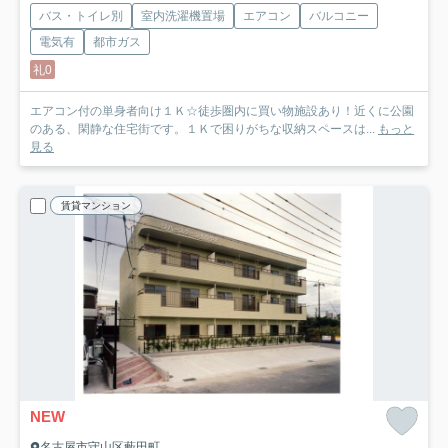
バス・トイレ別
室内洗濯機置場
エアコン
バルコニー
電気有
都市ガス
礼0
エアコン付の単身者向け１Ｋ☆徒歩圏内に買い物施設あり！近くに公園
のある、閑静な住宅街です。１Ｋで困りがちな収納スペースは...
もっと
見る
賃貸マンション
NEW
名古屋市守山区藪田町