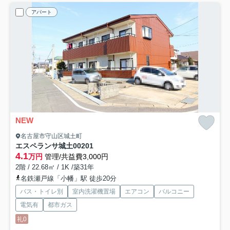
アパート
NEW
名古屋市守山区城土町
エスペランサ城土
00201
4.1
万円
管理/共益費3,000円
2階 / 22.68㎡ / 1K /築31年
名鉄瀬戸線「小幡」駅 徒歩20分
バス・トイレ別
室内洗濯機置場
エアコン
バルコニー
電気有
都市ガス
礼0