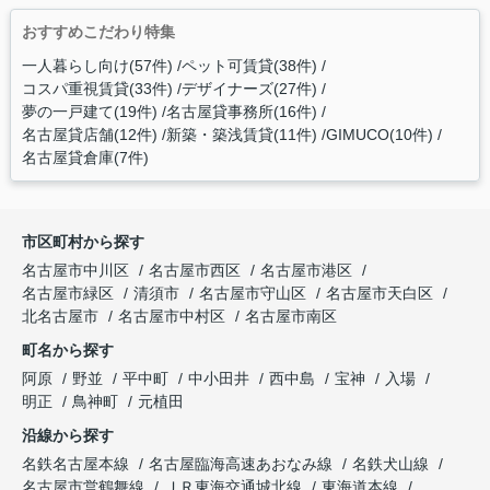
おすすめこだわり特集
一人暮らし向け(57件)
ペット可賃貸(38件)
コスパ重視賃貸(33件)
デザイナーズ(27件)
夢の一戸建て(19件)
名古屋貸事務所(16件)
名古屋貸店舗(12件)
新築・築浅賃貸(11件)
GIMUCO(10件)
名古屋貸倉庫(7件)
市区町村から探す
名古屋市中川区
名古屋市西区
名古屋市港区
名古屋市緑区
清須市
名古屋市守山区
名古屋市天白区
北名古屋市
名古屋市中村区
名古屋市南区
町名から探す
阿原
野並
平中町
中小田井
西中島
宝神
入場
明正
鳥神町
元植田
沿線から探す
名鉄名古屋本線
名古屋臨海高速あおなみ線
名鉄犬山線
名古屋市営鶴舞線
ＪＲ東海交通城北線
東海道本線