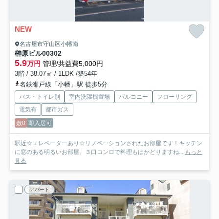
NEW
名古屋市守山区小幡南
榊原ビル
00302
5.9
万円
管理/共益費5,000円
3階 / 38.07㎡ / 1LDK /築54年
名鉄瀬戸線「小幡」駅 徒歩5分
バス・トイレ別
室内洗濯機置場
バルコニー
フローリング
電気有
都市ガス
敷0
即入居可
駅近☆エレベーターあり☆リノベーションされたお部屋です！キッチン
に窓のある明るいお部屋。３口コンロで料理もはかどりますね...
もっと
見る
アパート