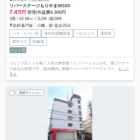
リバーステージもりやま
00103
7.4
万円
管理/共益費4,300円
1階 / 62.68㎡ / 2LDK /築29年
名鉄瀬戸線「小幡」駅 徒歩25分
バス・トイレ別
室内洗濯機置場
バルコニー
電気有
都市ガス
駐輪場
ペット可
リビング広々１６帖！人気の角部屋！リノベーションされ、畳コーナー
のあるお部屋です。徒歩圏内に業務スーパーやファーストフー...
もっと
見る
賃貸マンション