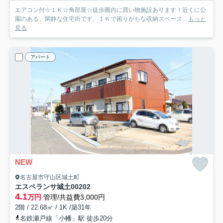
エアコン付☆１Ｋ☆角部屋☆徒歩圏内に買い物施設あります！近くに公
園のある、閑静な住宅街です。１Ｋで困りがちな収納スペース...
もっと
見る
アパート
NEW
名古屋市守山区城土町
エスペランサ城土
00202
4.1
万円
管理/共益費3,000円
2階 / 22.68㎡ / 1K /築31年
名鉄瀬戸線「小幡」駅 徒歩20分