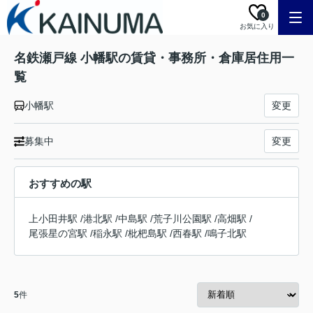
0
お気に入り
名鉄瀬戸線 小幡駅の賃貸・事務所・倉庫居住用一
覧
小幡駅
変更
募集中
変更
おすすめの駅
上小田井駅
/
港北駅
/
中島駅
/
荒子川公園駅
/
高畑駅
/
尾張星の宮駅
/
稲永駅
/
枇杷島駅
/
西春駅
/
鳴子北駅
5
件