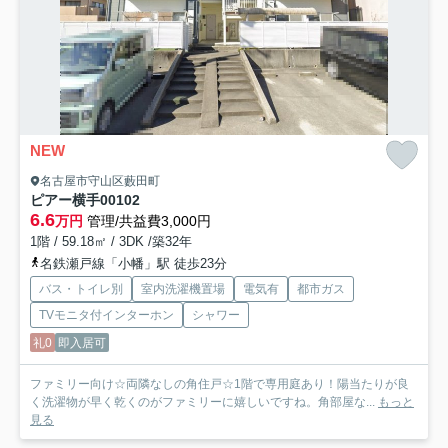
NEW
名古屋市守山区藪田町
ピアー横手
00102
6.6
万円
管理/共益費3,000円
1階 / 59.18㎡ / 3DK /築32年
名鉄瀬戸線「小幡」駅 徒歩23分
バス・トイレ別
室内洗濯機置場
電気有
都市ガス
TVモニタ付インターホン
シャワー
礼0
即入居可
ファミリー向け☆両隣なしの角住戸☆1階で専用庭あり！陽当たりが良
く洗濯物が早く乾くのがファミリーに嬉しいですね。角部屋な...
もっと
見る