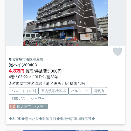
名古屋市港区油屋町
光ハイツ
00403
4.8
万円
管理/共益費3,000円
4階 / 63.99㎡ / 3LDK /築38年
名古屋市営名港線「港区役所」駅 徒歩43分
バス・トイレ別
室内洗濯機置場
バルコニー
電気有
都市ガス
シャワー
礼0
即入居可
パノラマ
◆3LDK◆陽当たり◆眺望良好◆敷地外駐車場確保可◆