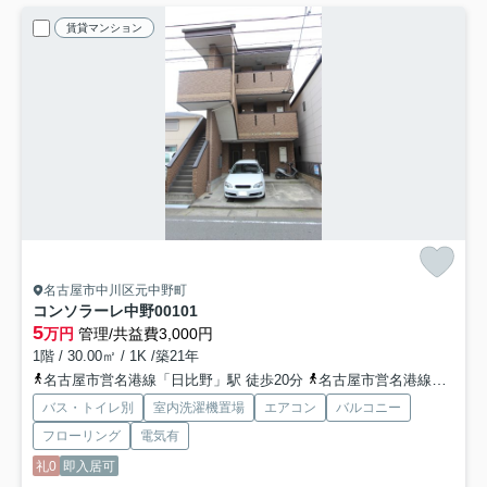
賃貸マンション
名古屋市中川区元中野町
コンソラーレ中野
00101
5
万円
管理/共益費3,000円
1階 / 30.00㎡ / 1K /築21年
名古屋市営名港線「日比野」駅 徒歩20分
名古屋市営名港線「六番町」駅 徒歩27分
バス・トイレ別
室内洗濯機置場
エアコン
バルコニー
フローリング
電気有
礼0
即入居可