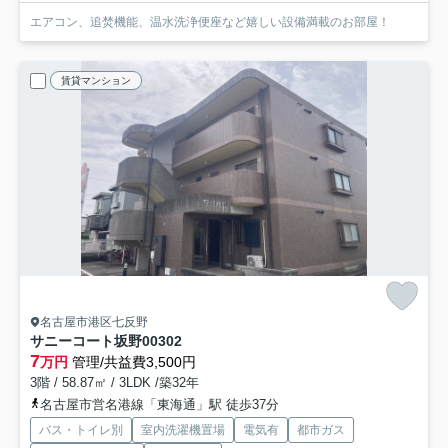
エアコン、追焚機能、温水洗浄便座など嬉しい設備満載のお部屋！
賃貸マンション
名古屋市港区七反野
サニーコート坂野
00302
7
万円
管理/共益費3,500円
3階 / 58.87㎡ / 3LDK /築32年
名古屋市営名港線「東海通」駅 徒歩37分
バス・トイレ別
室内洗濯機置場
電気有
都市ガス