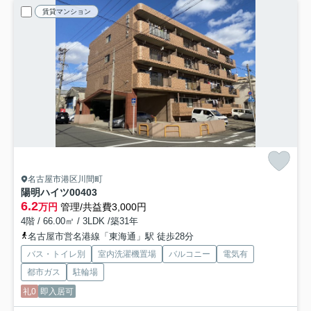
賃貸マンション
名古屋市港区川間町
陽明ハイツ
00403
6.2
万円
管理/共益費3,000円
4階 / 66.00㎡ / 3LDK /築31年
名古屋市営名港線「東海通」駅 徒歩28分
バス・トイレ別
室内洗濯機置場
バルコニー
電気有
都市ガス
駐輪場
礼0
即入居可