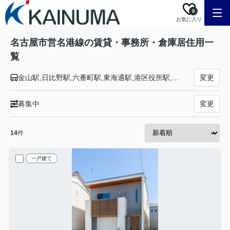
0
お気に入り
名古屋市営名港線の賃貸・事務所・倉庫居住用一
覧
金山駅,日比野駅,六番町駅,東海通駅,港区役所駅,築地口駅,名古屋港駅
変更
募集中
変更
14
件
一戸建て