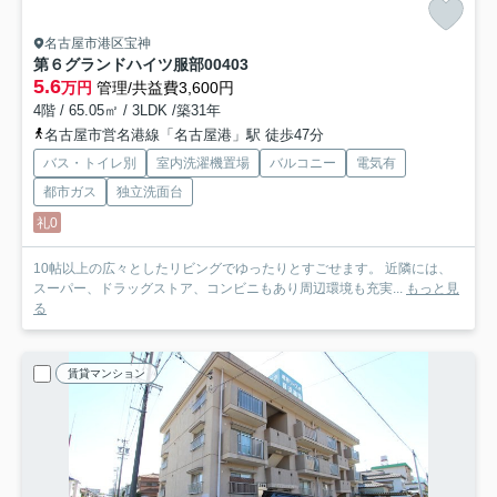
名古屋市港区宝神
第６グランドハイツ服部
00403
5.6
万円
管理/共益費3,600円
4階 / 65.05㎡ / 3LDK /築31年
名古屋市営名港線「名古屋港」駅 徒歩47分
バス・トイレ別
室内洗濯機置場
バルコニー
電気有
都市ガス
独立洗面台
礼0
10帖以上の広々としたリビングでゆったりとすごせます。 近隣には、
スーパー、ドラッグストア、コンビニもあり周辺環境も充実...
もっと見
る
賃貸マンション