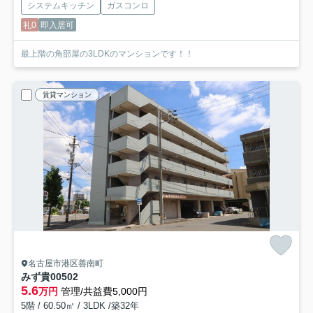
システムキッチン
ガスコンロ
礼0
即入居可
最上階の角部屋の3LDKのマンションです！！
賃貸マンション
名古屋市港区善南町
みず貴
00502
5.6
万円
管理/共益費5,000円
5階 / 60.50㎡ / 3LDK /築32年