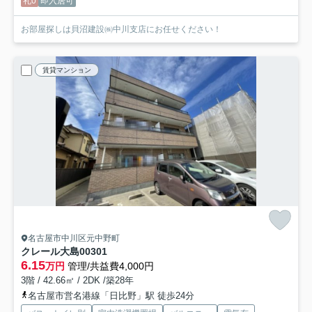
礼0
即入居可
お部屋探しは貝沼建設㈱中川支店にお任せください！
賃貸マンション
名古屋市中川区元中野町
クレール大島
00301
6.15
万円
管理/共益費4,000円
3階 / 42.66㎡ / 2DK /築28年
名古屋市営名港線「日比野」駅 徒歩24分