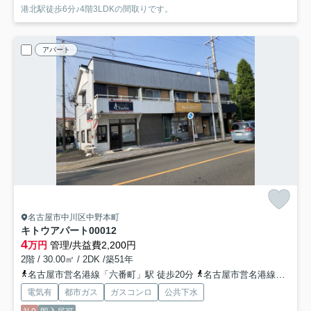
港北駅徒歩6分♪4階3LDKの間取りです。
アパート
名古屋市中川区中野本町
キトウアパート
00012
4
万円
管理/共益費2,200円
2階 / 30.00㎡ / 2DK /築51年
名古屋市営名港線「六番町」駅 徒歩20分
名古屋市営名港線「日比野」駅 徒歩16分
電気有
都市ガス
ガスコンロ
公共下水