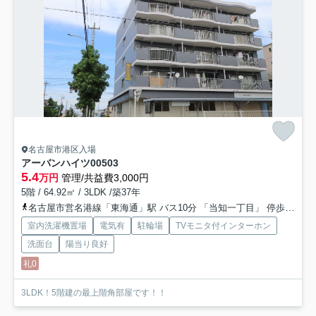
名古屋市港区入場
アーバンハイツ
00503
5.4
万円
管理/共益費3,000円
5階 / 64.92㎡ / 3LDK /築37年
名古屋市営名港線「東海通」駅 バス10分 「当知一丁目」 停歩3分
室内洗濯機置場
電気有
駐輪場
TVモニタ付インターホン
洗面台
陽当り良好
礼0
3LDK！5階建の最上階角部屋です！！