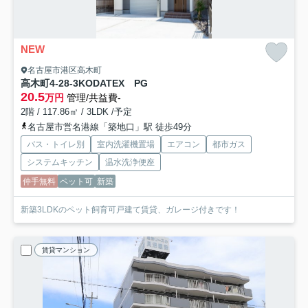
NEW
名古屋市港区高木町
高木町4-28-3KODATEX PG
20.5
万円
管理/共益費-
2階 / 117.86㎡ / 3LDK /予定
名古屋市営名港線「築地口」駅 徒歩49分
バス・トイレ別
室内洗濯機置場
エアコン
都市ガス
システムキッチン
温水洗浄便座
仲手無料
ペット可
新築
新築3LDKのペット飼育可戸建て賃貸、ガレージ付きです！
賃貸マンション