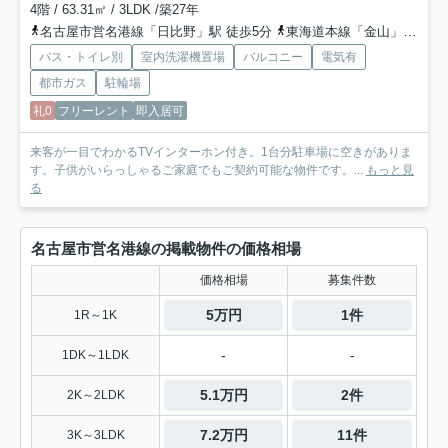
4階 / 63.31㎡ / 3LDK /築27年
名古屋市営名港線「日比野」駅 徒歩5分
東海道本線「金山」駅 徒歩24分
バス・トイレ別
室内洗濯機置場
バルコニー
電気有
都市ガス
駐輪場
礼0
フリーレント
即入居可
来客が一目でわかるTVインターホン付き。1台分駐車場に空きがありま
す。子供がいらっしゃるご家庭でもご契約可能な物件です。...
もっと見
る
名古屋市営名港線の掲載物件の価格相場
価格相場
募集件数
5万円
1件
1R～1K
-
-
1DK～1LDK
5.1万円
2件
2K～2LDK
7.2万円
11件
3K～3LDK