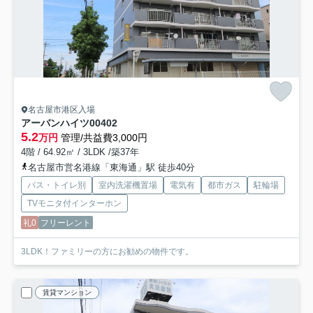
名古屋市港区入場
アーバンハイツ
00402
5.2
万円
管理/共益費3,000円
4階 / 64.92㎡ / 3LDK /築37年
名古屋市営名港線「東海通」駅 徒歩40分
バス・トイレ別
室内洗濯機置場
電気有
都市ガス
駐輪場
TVモニタ付インターホン
礼0
フリーレント
3LDK！ファミリーの方にお勧めの物件です。
賃貸マンション