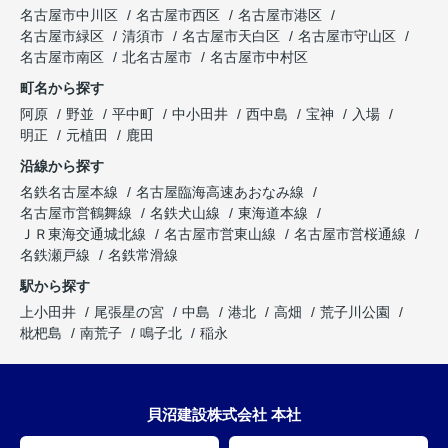
名古屋市中川区
名古屋市西区
名古屋市港区
名古屋市緑区
清須市
名古屋市天白区
名古屋市守山区
名古屋市南区
北名古屋市
名古屋市中村区
町名から探す
阿原
野並
平中町
中小田井
西中島
宝神
入場
明正
元植田
鹿田
沿線から探す
名鉄名古屋本線
名古屋臨海高速あおなみ線
名古屋市営鶴舞線
名鉄犬山線
東海道本線
ＪＲ東海交通城北線
名古屋市営東山線
名古屋市営桜通線
名鉄瀬戸線
名鉄常滑線
駅から探す
上小田井
尾張星の宮
中島
港北
高畑
荒子川公園
枇杷島
南荒子
鳴子北
稲永
貝沼建設株式会社 本社