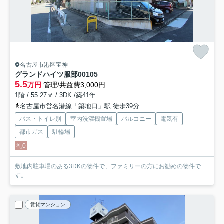
名古屋市港区宝神
グランドハイツ服部
00105
5.5
万円
管理/共益費3,000円
1階 / 55.27㎡ / 3DK /築41年
名古屋市営名港線「築地口」駅 徒歩39分
バス・トイレ別
室内洗濯機置場
バルコニー
電気有
都市ガス
駐輪場
礼0
敷地内駐車場のある3DKの物件で、ファミリーの方にお勧めの物件で
す。
賃貸マンション