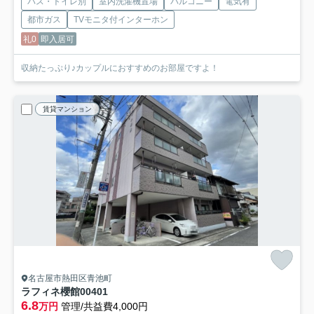
バス・トイレ別
室内洗濯機置場
バルコニー
電気有
都市ガス
TVモニタ付インターホン
礼0
即入居可
収納たっぷり♪カップルにおすすめのお部屋ですよ！
賃貸マンション
名古屋市熱田区青池町
ラフィネ櫻館
00401
6.8
万円
管理/共益費4,000円