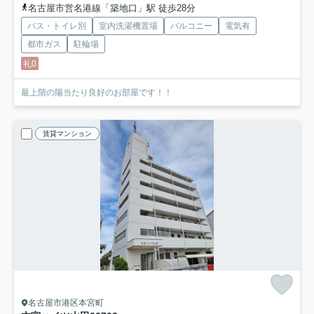
名古屋市営名港線「築地口」駅 徒歩28分
バス・トイレ別
室内洗濯機置場
バルコニー
電気有
都市ガス
駐輪場
礼0
最上階の陽当たり良好のお部屋です！！
賃貸マンション
名古屋市港区本宮町