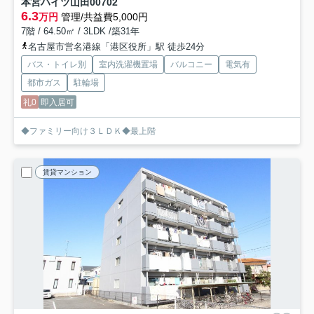
本宮ハイツ山田
00702
6.3
万円
管理/共益費5,000円
7階 / 64.50㎡ / 3LDK /築31年
名古屋市営名港線「港区役所」駅 徒歩24分
バス・トイレ別
室内洗濯機置場
バルコニー
電気有
都市ガス
駐輪場
礼0
即入居可
◆ファミリー向け３ＬＤＫ◆最上階
賃貸マンション