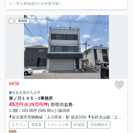
り！準工業地域のため作業可能！
事務所
NEW
北名古屋市九之坪
東ノ川１４５－2事務所
45
万円 (0.29万円/坪)
管理/共益費-
1-3階 / 153.06坪 (505.99㎡) /築35年
名古屋市営鶴舞線「上小田井」駅 徒歩10分
名鉄犬山線「上小田井」駅 徒歩10分
エアコン
電気有
トイレ２ヶ所
給湯室
浄化槽排水