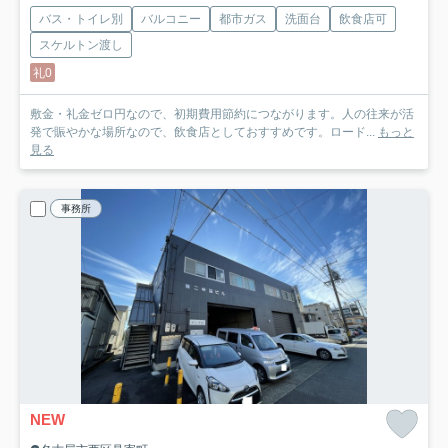
バス・トイレ別
バルコニー
都市ガス
洗面台
飲食店可
スケルトン渡し
礼0
敷金・礼金ゼロ円なので、初期費用節約につながります。人の往来が活
発で賑やかな場所なので、飲食店としておすすめです。ロード...
もっと
見る
事務所
NEW