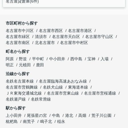
名古屋貸倉庫(6件)
市区町村から探す
名古屋市中川区
名古屋市西区
名古屋市港区
名古屋市緑区
清須市
名古屋市天白区
名古屋市守山区
名古屋市南区
北名古屋市
名古屋市中村区
町名から探す
阿原
野並
平中町
中小田井
西中島
宝神
入場
明正
元植田
鹿田
沿線から探す
名鉄名古屋本線
名古屋臨海高速あおなみ線
名古屋市営鶴舞線
名鉄犬山線
東海道本線
ＪＲ東海交通城北線
名古屋市営東山線
名古屋市営桜通線
名鉄瀬戸線
名鉄常滑線
駅から探す
上小田井
尾張星の宮
中島
港北
高畑
荒子川公園
枇杷島
南荒子
鳴子北
稲永