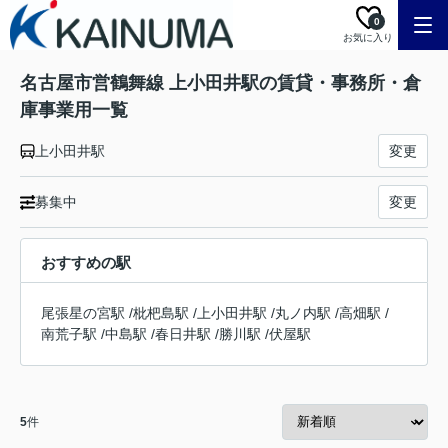
0
お気に入り
名古屋市営鶴舞線 上小田井駅の賃貸・事務所・倉
庫事業用一覧
上小田井駅
変更
募集中
変更
おすすめの駅
尾張星の宮駅
/
枇杷島駅
/
上小田井駅
/
丸ノ内駅
/
高畑駅
/
南荒子駅
/
中島駅
/
春日井駅
/
勝川駅
/
伏屋駅
5
件