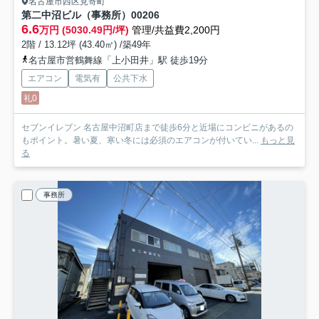
名古屋市西区見寄町
第二中沼ビル（事務所）
00206
6.6
万円 (5030.49円/坪)
管理/共益費2,200円
2階 / 13.12坪 (43.40㎡) /築49年
名古屋市営鶴舞線「上小田井」駅 徒歩19分
エアコン
電気有
公共下水
礼0
セブンイレブン 名古屋中沼町店まで徒歩6分と近場にコンビニがあるの
もポイント。暑い夏、寒い冬には必須のエアコンが付いてい...
もっと見
る
事務所