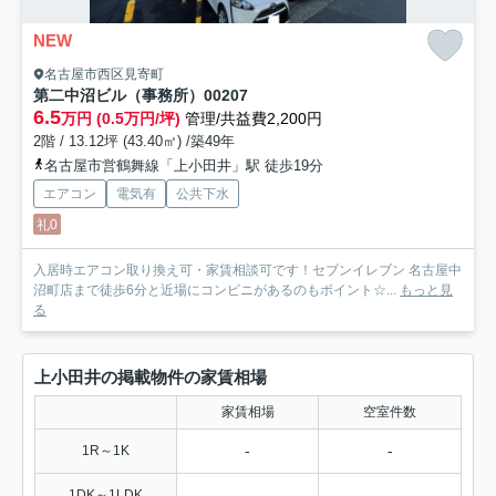
NEW
名古屋市西区見寄町
第二中沼ビル（事務所）
00207
6.5
万円 (0.5万円/坪)
管理/共益費2,200円
2階 / 13.12坪 (43.40㎡) /築49年
名古屋市営鶴舞線「上小田井」駅 徒歩19分
エアコン
電気有
公共下水
礼0
入居時エアコン取り換え可・家賃相談可です！セブンイレブン 名古屋中
沼町店まで徒歩6分と近場にコンビニがあるのもポイント☆...
もっと見
る
上小田井の掲載物件の家賃相場
家賃相場
空室件数
-
-
1R～1K
-
-
1DK～1LDK