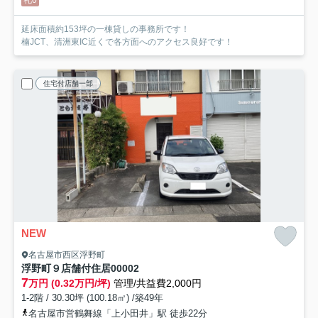
礼0
延床面積約153坪の一棟貸しの事務所です！
楠JCT、清洲東IC近くで各方面へのアクセス良好です！
住宅付店舗一部
NEW
名古屋市西区浮野町
浮野町９店舗付住居
00002
7
万円 (0.32万円/坪)
管理/共益費2,000円
1-2階 / 30.30坪 (100.18㎡) /築49年
名古屋市営鶴舞線「上小田井」駅 徒歩22分