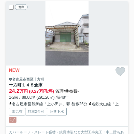
倉庫
NEW
名古屋市西区十方町
十方町１４８倉庫
24.2
万円 (0.27万円/坪)
管理/共益費-
1-2階 / 88.08坪 (291.20㎡) /築48年
名古屋市営鶴舞線「上小田井」駅 徒歩25分
名鉄犬山線「上小田井」駅 徒歩26分
電気有
駐車2台可
公共下水
礼0
カバールーフ・スレート張替・鉄骨塗装など大型工事完工！中二階もあ