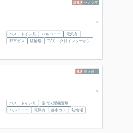
敷礼0
パノラマ
バス・トイレ別
バルコニー
電気有
都市ガス
駐輪場
TVモニタ付インターホン
礼0
即入居可
バス・トイレ別
室内洗濯機置場
バルコニー
電気有
都市ガス
駐輪場