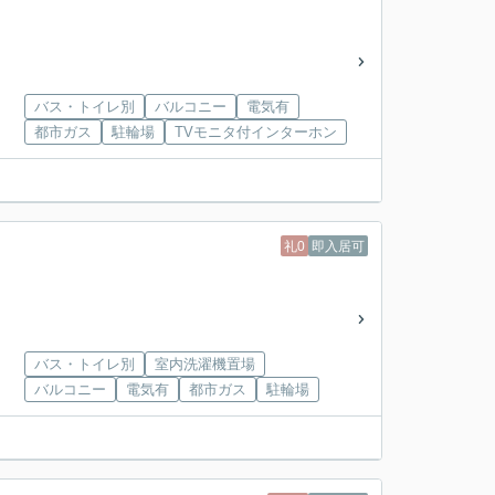
バス・トイレ別
バルコニー
電気有
都市ガス
駐輪場
TVモニタ付インターホン
礼0
即入居可
バス・トイレ別
室内洗濯機置場
バルコニー
電気有
都市ガス
駐輪場