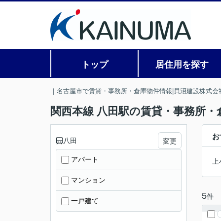
トップ
居住用を探す
｜名古屋市で賃貸・事務所・倉庫物件情報|貝沼建設株式会
関西本線 八田駅の賃貸・事務所・
お
八田
変更
アパート
上
マンション
5
件
一戸建て