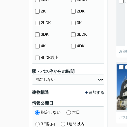
2K
2DK
2LDK
3K
3DK
3LDK
4K
4DK
お部
4LDK以上
駅・バス停からの時間
建物構造
追加する
情報公開日
指定しない
本日
バス
3日以内
1週間以内