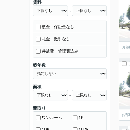
賃料
～
敷金・保証金なし
礼金・敷引なし
お部
共益費・管理費込み
築年数
面積
～
間取り
お部
ワンルーム
1K
1DK
1LDK