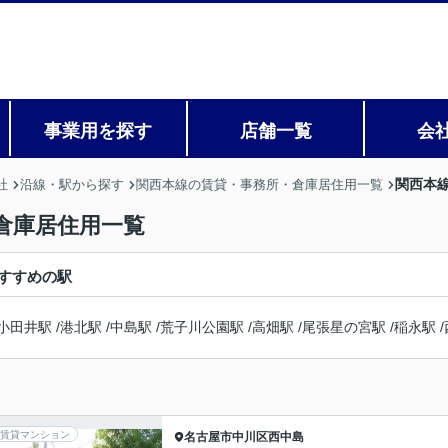
事業用を探す
店舗一覧
会
関西本
社
沿線・駅から探す
関西本線の賃貸・事務所・倉庫居住用一覧
倉庫居住用一覧
すすめの駅
小田井駅
/
港北駅
/
中島駅
/
荒子川公園駅
/
高畑駅
/
尾張星の宮駅
/
稲永駅
/
賃貸マンション
名古屋市中川区
西中島