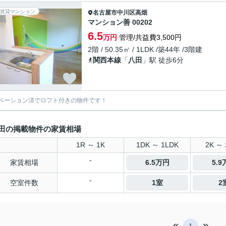
賃貸マンション
名古屋市中川区
高畑
マンション善 00202
6.5
万円
管理/共益費3,500円
2階 / 50.35㎡ / 1LDK /築44年 /3階建
関西本線
「
八田
」駅 徒歩6分
ベーション済でロフト付きの物件です！
田の掲載物件の家賃相場
1R ～ 1K
1DK ～ 1LDK
2K ～ 
-
家賃相場
6.5万円
5.
-
空室件数
1室
2