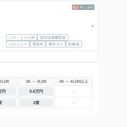
礼0
即入居可
バス・トイレ別
室内洗濯機置場
バルコニー
電気有
都市ガス
駐輪場
2LDK
3K ～ 3LDK
4K ～ 4LDK以上
9万円
5.6万円
-
室
2室
-