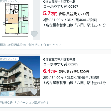
賃貸マンション
名古屋市中川区
西中島
コーポやすり苑 00307
5.7
万円
管理/共益費3,500円
3階 / 51.90㎡ / 3DK /築46年 /3階建
名古屋市営東山線
「
八田
」駅 徒歩40分
屋探しは貝沼建設㈱中川支店にお任せください！
賃貸マンション
名古屋市中川区
西中島
コーポやすり苑 00205
6.4
万円
管理/共益費3,500円
2階 / 54.00㎡ / 2LDK /築46年 /3階建
名古屋市営東山線
「
八田
」駅 徒歩41分
停徒歩1分!リノベーション部屋物件！