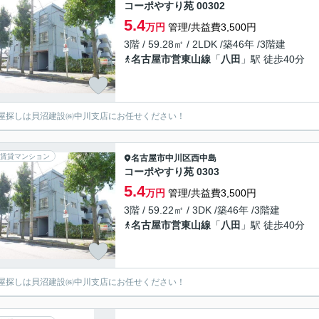
コーポやすり苑 00302
5.4
万円
管理/共益費3,500円
3階 / 59.28㎡ / 2LDK /築46年 /3階建
名古屋市営東山線
「
八田
」駅 徒歩40分
屋探しは貝沼建設㈱中川支店にお任せください！
賃貸マンション
名古屋市中川区
西中島
コーポやすり苑 0303
5.4
万円
管理/共益費3,500円
3階 / 59.22㎡ / 3DK /築46年 /3階建
名古屋市営東山線
「
八田
」駅 徒歩40分
屋探しは貝沼建設㈱中川支店にお任せください！