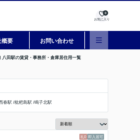
0
お気に入り
社概要
お問い合わせ
線 八田駅の賃貸・事務所・倉庫居住用一覧
西春駅
/
枇杷島駅
/
鳴子北駅
礼0
即入居可