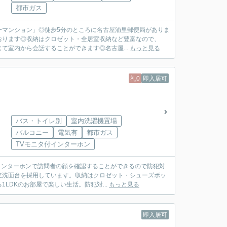
都市ガス
一マンション」◎徒歩5分のところに名古屋浦里郵便局がありま
おります◎収納はクロゼット・全居室収納など豊富なので、
て室内から会話することができます◎名古屋...
もっと見る
礼0
即入居可
バス・トイレ別
室内洗濯機置場
バルコニー
電気有
都市ガス
TVモニタ付インターホン
Vインターホンで訪問者の顔を確認することができるので防犯対
立洗面台を採用しています。収納はクロゼット・シューズボッ
DKのお部屋で楽しい生活。防犯対...
もっと見る
即入居可