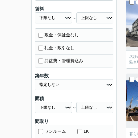
賃料
～
敷金・保証金なし
礼金・敷引なし
名鉄
共益費・管理費込み
駐車
築年数
面積
～
間取り
ワンルーム
1K
暮ら