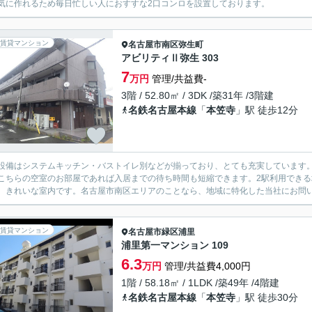
気に作れるため毎日忙しい人におすすな2口コンロを設置しております。
賃貸マンション
名古屋市南区
弥生町
アビリティⅡ弥生 303
7
万円
管理/共益費-
3階 / 52.80㎡ / 3DK /築31年 /3階建
名鉄名古屋本線
「
本笠寺
」駅 徒歩12分
設備はシステムキッチン・バストイレ別などが揃っており、とても充実しています
こちらの空室のお部屋であれば入居までの待ち時間も短縮できます。2駅利用でき
、きれいな室内です。名古屋市南区エリアのことなら、地域に特化した当社にお問い
賃貸マンション
名古屋市緑区
浦里
浦里第一マンション 109
6.3
万円
管理/共益費4,000円
1階 / 58.18㎡ / 1LDK /築49年 /4階建
名鉄名古屋本線
「
本笠寺
」駅 徒歩30分