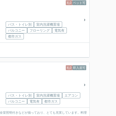
礼0
ペット可
バス・トイレ別
室内洗濯機置場
バルコニー
フローリング
電気有
都市ガス
礼0
即入居可
バス・トイレ別
室内洗濯機置場
エアコン
バルコニー
電気有
都市ガス
・全室照明付きなどが揃っており、とても充実しています。料理