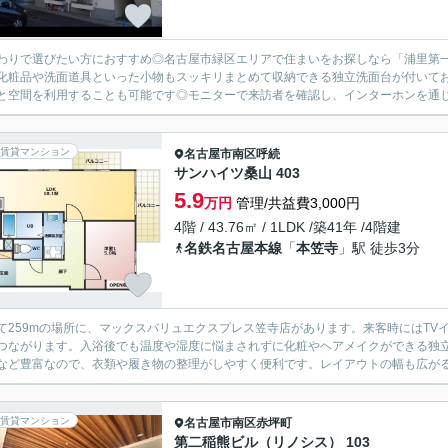
わりで選びたい方におすすめ◎名古屋市緑区エリアで住まいをお探しなら「浦里第
化粧品や洗面道具といった小物もスッキリまとめて収納できる独立洗面台が付いて
と空間を利用することも可能です◎モニターで来訪者を確認し、インターホンを通じ
賃貸マンション
名古屋市南区
呼続
サンハイツ桑山 403
5.9
万円
管理/共益費3,000円
4階 / 43.76㎡ / 1LDK /築41年 /4階建
名鉄名古屋本線
「
本笠寺
」駅 徒歩3分
て259mの場所に、マックスバリュエクスプレス笠寺店があります。来客時にはT
つながります。入浴後でも温度や湿度に悩まされずに化粧やヘアメイクができる独
など豊富なので、衣類や履き物の整理がしやすく便利です。レイアウトの幅も広がる1L
賃貸マンション
名古屋市南区
赤坪町
第二稲熊ビル（リノシス） 103