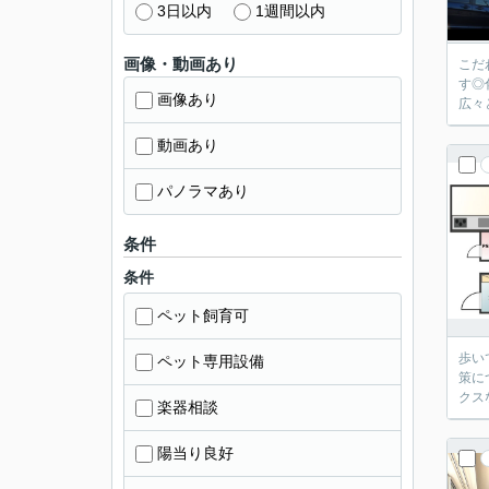
3日以内
1週間以内
画像・動画あり
こだ
す◎
画像あり
広々
動画あり
パノラマあり
条件
条件
ペット飼育可
歩い
ペット専用設備
策に
クス
楽器相談
陽当り良好