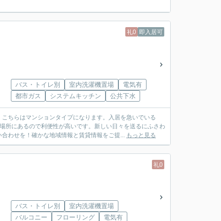
礼0
即入居可
バス・トイレ別
室内洗濯機置場
電気有
都市ガス
システムキッチン
公共下水
。こちらはマンションタイプになります。入居を急いでいる
る場所にあるので利便性が高いです。新しい日々を送るにふさわ
合わせを！確かな地域情報と賃貸情報をご提...
もっと見る
礼0
バス・トイレ別
室内洗濯機置場
バルコニー
フローリング
電気有