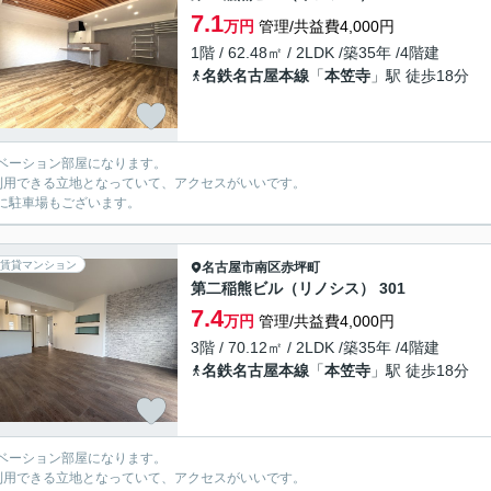
7.1
万円
管理/共益費4,000円
1階 / 62.48㎡ / 2LDK /築35年 /4階建
名鉄名古屋本線
「
本笠寺
」駅 徒歩18分
ベーション部屋になります。
利用できる立地となっていて、アクセスがいいです。
に駐車場もございます。
賃貸マンション
名古屋市南区
赤坪町
第二稲熊ビル（リノシス） 301
7.4
万円
管理/共益費4,000円
3階 / 70.12㎡ / 2LDK /築35年 /4階建
名鉄名古屋本線
「
本笠寺
」駅 徒歩18分
ベーション部屋になります。
利用できる立地となっていて、アクセスがいいです。