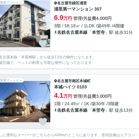
賃貸マンション
名古屋市緑区
浦里
浦里第一マンション 307
6.9
万円
管理/共益費4,000円
3階 / 58.18㎡ / 1LDK /築49年 /4階建
名鉄名古屋本線
「
本笠寺
」駅 徒歩31分
名古屋本線「本星崎駅」から徒歩13分の物件になります。
場完備で、ペットの飼育も可能な物件になっております。
賃貸マンション
名古屋市南区
本城町
本城ハイツ 0103
4.1
万円
管理/共益費3,000円
1階 / 24.49㎡ / 1K /築30年 /3階建
名鉄名古屋本線
「
本笠寺
」駅 徒歩13分
しに便利なスーパーがこちらから449mのところにあります。室内設備はエアコン