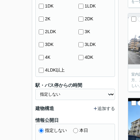
を一
1DK
1LDK
2K
2DK
2LDK
3K
3DK
3LDK
4K
4DK
4LDK以上
室内
方、
駅・バス停からの時間
しい
建物構造
追加する
情報公開日
指定しない
本日