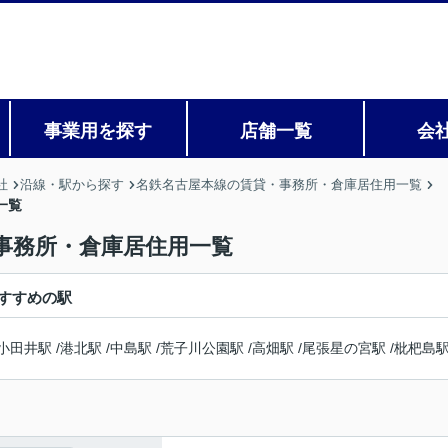
事業用を探す
店舗一覧
会
社
沿線・駅から探す
名鉄名古屋本線の賃貸・事務所・倉庫居住用一覧
一覧
事務所・倉庫居住用一覧
すすめの駅
小田井駅
/
港北駅
/
中島駅
/
荒子川公園駅
/
高畑駅
/
尾張星の宮駅
/
枇杷島