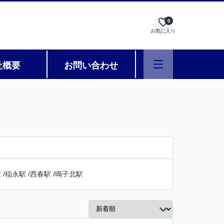
0
お気に入り
社概要
お問い合わせ
駅
/
稲永駅
/
西春駅
/
鳴子北駅