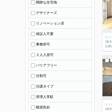
閑静な住宅地
デザイナーズ
リノベーション済
保証人不要
リノ
2駅
事務所可
近隣
２人入居可
バリアフリー
分割可
分譲タイプ
管理人常駐
リノ
眺望良好
2駅