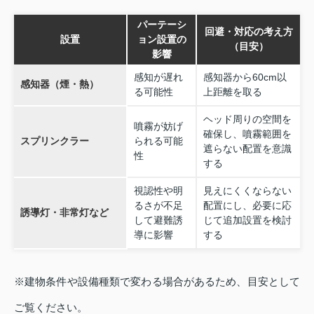
パーテーシ
回避・対応の考え方
設置
ョン設置の
（目安）
影響
感知が遅れ
感知器から60cm以
感知器（煙・熱）
る可能性
上距離を取る
ヘッド周りの空間を
噴霧が妨げ
確保し、噴霧範囲を
スプリンクラー
られる可能
遮らない配置を意識
性
する
視認性や明
見えにくくならない
るさが不足
配置にし、必要に応
誘導灯・非常灯など
して避難誘
じて追加設置を検討
導に影響
する
※建物条件や設備種類で変わる場合があるため、目安として
ご覧ください。