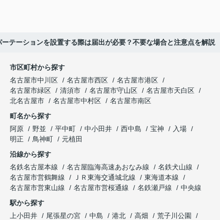
パーテーションを設置する際は届出が必要？不要な場合と注意点を解説
市区町村から探す
名古屋市中川区
名古屋市西区
名古屋市港区
名古屋市緑区
清須市
名古屋市守山区
名古屋市天白区
北名古屋市
名古屋市中村区
名古屋市南区
町名から探す
阿原
野並
平中町
中小田井
西中島
宝神
入場
明正
鳥神町
元植田
沿線から探す
名鉄名古屋本線
名古屋臨海高速あおなみ線
名鉄犬山線
名古屋市営鶴舞線
ＪＲ東海交通城北線
東海道本線
名古屋市営東山線
名古屋市営桜通線
名鉄瀬戸線
中央線
駅から探す
上小田井
尾張星の宮
中島
港北
高畑
荒子川公園