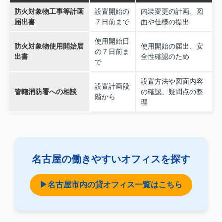
防火対象物工事等計画
設置開始の
内装変更の計画、図
届出書
７日前まで
面や仕様の提出
使用開始日
防火対象物使用開始届
使用開始の届出、安
の７日前ま
出書
全性確認のため
で
設置方法や図面内容
設置計画段
管轄消防署への相談
の確認、疑問点の整
階から
理
名古屋の働きやすいオフィスを探す
▶名古屋市内の貸オフィス一覧はこちら