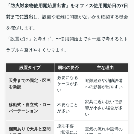
「防火対象物使用開始届出書」をオフィス使用開始日の7日
前までに提出
し、設備や避難に問題がないかを確認する機会
を確保します。
「設置だけ」と考えず、〜使用開始までを一連で考えるとト
ラブルを避けやすくなります。
設置タイプ
届出の要否
主な理由
必要になる
天井までの固定・区画
避難経路や消防設備
ケースが多
を新設
への影響が出やすい
い
家具に近い扱いで影
移動式・自立式・ロー
不要なこと
響が小さい場合が多
パーテーション
が多い
い
原則不要
欄間ありで天井と空間
空気の流れや設備の
（状況によ