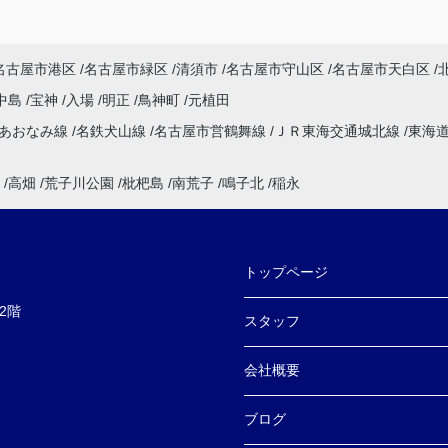
名古屋市港区
名古屋市緑区
清須市
名古屋市守山区
名古屋市天白区
中島
宝神
入場
明正
鳥神町
元植田
速あおなみ線
名鉄犬山線
名古屋市営鶴舞線
ＪＲ東海交通城北線
東海
高畑
荒子川公園
枇杷島
南荒子
鳴子北
稲永
トップページ
2階
スタッフ
会社概要
ブログ