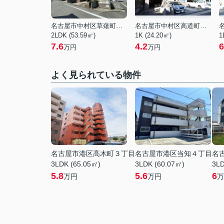
名古屋市中村区草薙町２丁目
名古屋市中村区高道町３丁目
2LDK (53.59㎡)
1K (24.20㎡)
1
7.6
4.2
6
万円
万円
よく見られている物件
名古屋市港区高木町３丁目
名古屋市港区当知４丁目
名
3LDK (65.05㎡)
3LDK (60.07㎡)
3LD
5.8
5.6
6
万円
万円
万