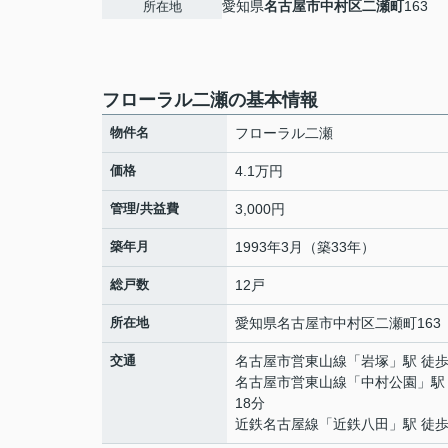
愛知県
名古屋市中村区
二瀬町
163
所在地
フローラル二瀬の基本情報
物件名
フローラル二瀬
価格
4.1万円
管理/共益費
3,000円
築年月
1993年3月（築33年）
総戸数
12戸
所在地
愛知県
名古屋市中村区
二瀬町
163
交通
名古屋市営東山線
「
岩塚
」駅 徒歩
名古屋市営東山線
「
中村公園
」駅
18分
近鉄名古屋線
「
近鉄八田
」駅 徒歩