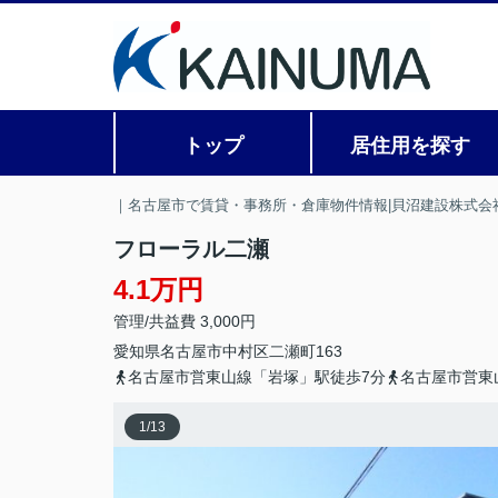
トップ
居住用を探す
｜名古屋市で賃貸・事務所・倉庫物件情報|貝沼建設株式会
フローラル二瀬
4.1万円
管理/共益費 3,000円
愛知県
名古屋市中村区
二瀬町
163
名古屋市営東山線「岩塚」駅徒歩7分
名古屋市営東
1
/
13