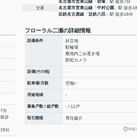
名古屋市営東山線
「
岩塚
」駅 徒歩7分
名古屋市営東山線
「
中村公園
」駅 徒歩1
交通
近鉄名古屋線
「
近鉄八田
」駅 徒歩18分
フローラル二瀬の詳細情報
設備条件
好立地
駐輪場
敷地内ごみ置き場
防犯カメラ
設備(その他)
-
駐車場/月額
空無/-
用途地域
-
募集戸数 / 総戸数
- / 12戸
7分
 徒歩
取引態様
専任媒介
情報
18分