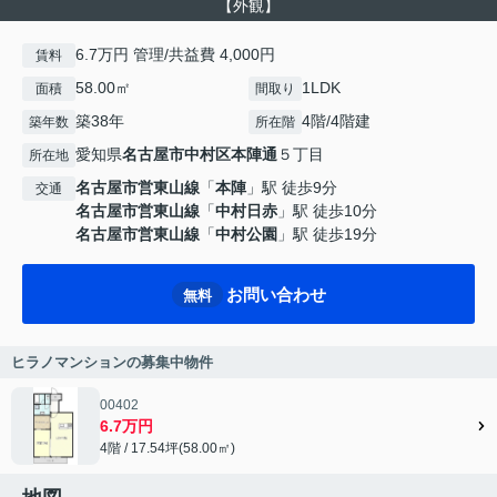
【外観】
6.7万円 管理/共益費 4,000円
賃料
58.00㎡
1LDK
面積
間取り
築38年
4階/4階建
築年数
所在階
愛知県
名古屋市中村区
本陣通
５丁目
所在地
名古屋市営東山線
「
本陣
」駅 徒歩9分
交通
名古屋市営東山線
「
中村日赤
」駅 徒歩10分
名古屋市営東山線
「
中村公園
」駅 徒歩19分
お問い合わせ
無料
ヒラノマンションの募集中物件
00402
6.7万円
4階 / 17.54坪(58.00㎡)