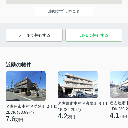
地図アプリで見る
メールで共有する
LINEで共有する
近隣の物件
名古屋市
名古屋市中村区高道町３丁目
名古屋市中村区草薙町２丁目
1DK (26.
1K (24.20㎡)
2LDK (53.59㎡)
4.1
4.2
万円
万円
7.6
万円