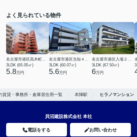
よく見られている物件
名古屋市港区高木町３丁目
名古屋市港区当知４丁目
名古屋市港区入場２丁目
3LDK (65.05㎡)
3LDK (60.07㎡)
3LDK (67.50㎡)
3
5.8
5.6
6
万円
万円
万円
の賃貸・事務所・倉庫居住用一覧
本陣駅
ヒラノマンション
貝沼建設株式会社 本社
電話をする
お問い合わせ