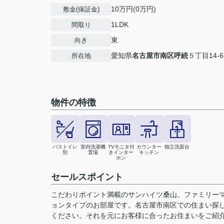
10万円(0万円)
敷金(保証金)
1LDK
間取り
東
向き
愛知県
名古屋市南区
呼続
５丁目14-6
所在地
物件の特徴
バストイレ
室内洗濯機
TVモニタ付
カウンター
独立洗面台
別
置場
きインター
キッチン
ホン
セールスポイント
こだわりポイント満載のサンハイツ桑山。ファミリーマ
ョンタイプのお部屋です。名古屋市南区での住まい探
ください。それを元にお客様に合ったお住まいをご紹