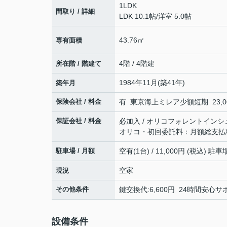
1LDK
間取り / 詳細
LDK 10.1帖
/
洋室 5.0帖
43.76㎡
専有面積
4階 / 4階建
所在階 / 階建て
1984年11月(築41年)
築年月
保険会社 / 料金
有 東京海上ミレア少額短期 23,00
保証会社 / 料金
必加入 / オリコフォレントインシ
オリコ・初回委託料：月額総支払
駐車場 / 月額
空有(1台) / 11,000円 (税込) 
空家
現況
その他条件
鍵交換代:6,600円 24時間安心サ
設備条件