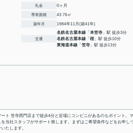
0ヶ月
礼金
43.76㎡
専有面積
1984年11月(築41年)
築年月
名鉄名古屋本線
「
本笠寺
」駅 徒歩3分
名鉄名古屋本線
「
桜
」駅 徒歩10分
交通
東海道本線
「
笠寺
」駅 徒歩13分
ート 笠寺西門店まで徒歩4分と近場にコンビニがあるのもポイント。
しを当社スタッフがサポート致します。まずはご希望条件などをお申し
介いたします。