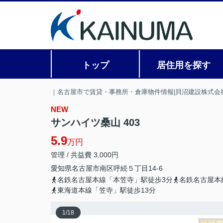
トップ
居住用を探す
｜名古屋市で賃貸・事務所・倉庫物件情報|貝沼建設株式会
NEW
サンハイツ桑山 403
5.9
万円
管理 / 共益費 3,000円
愛知県
名古屋市南区
呼続
５丁目14-6
名鉄名古屋本線「本笠寺」駅徒歩3分
名鉄名古屋本
東海道本線「笠寺」駅徒歩13分
1
/
18