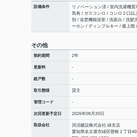
設備条件
リノベーション済 / 室内洗濯機置場 /
気有 / ガスコンロ / コンロ２口以
別 / 追焚機能浴室 / 洗面台 / 洗
ーホン / ディンプルキー / 最上階 
その他
2年
契約期間
-
更新料
-
総戸数
貸主
取引態様
-
管理コード
2026年08月20日
次回更新予定日
取扱会社
貝沼建設株式会社 緑支店
愛知県名古屋市緑区曽根２丁目40