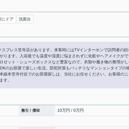
所にドア
洗面台
エクスプレス笠寺店があります。来客時にはTVインターホンで訪問者の顔
がります。入浴後でも温度や湿度に悩まされずに化粧やヘアメイクがで
ロゼット・シューズボックスなど豊富なので、衣類や履き物の整理がし
LDKのお部屋で楽しい生活。防犯対策もバッチリなマンションタイプの
本線本笠寺付近でのお部屋探しは、当社にお任せください。お客様のニ
ます。
10万円 / 0万円
敷引 / 償却