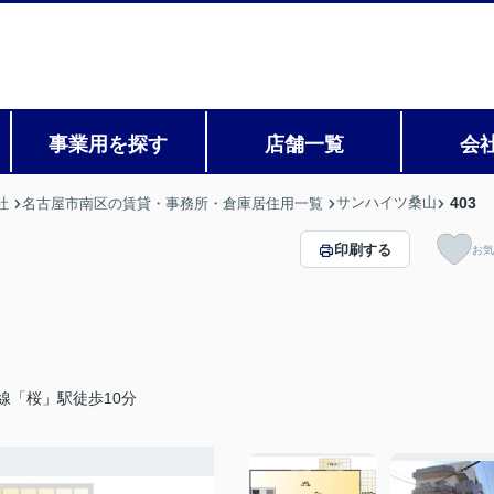
事業用を探す
店舗一覧
会
サンハイツ桑山
403
社
名古屋市南区の賃貸・事務所・倉庫居住用一覧
印刷する
お気
線「桜」駅徒歩10分