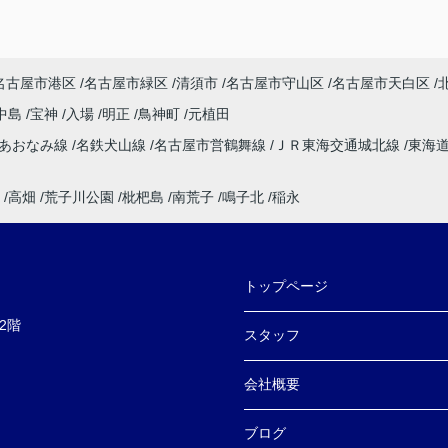
名古屋市港区
名古屋市緑区
清須市
名古屋市守山区
名古屋市天白区
中島
宝神
入場
明正
鳥神町
元植田
速あおなみ線
名鉄犬山線
名古屋市営鶴舞線
ＪＲ東海交通城北線
東海
高畑
荒子川公園
枇杷島
南荒子
鳴子北
稲永
トップページ
2階
スタッフ
会社概要
ブログ