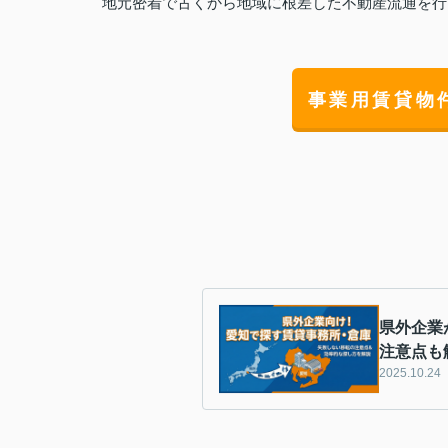
地元密着で古くから地域に根差した不動産流通を行
事業用賃貸物
県外企業
注意点も
2025.10.24