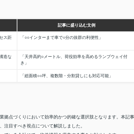
記事に盛り込む文例
セス距
「○○インターまで車で○分の抜群の利便性」
構造な
「天井高約○メートル、荷役効率を高めるランプウェイ付
き」
「総面積○○坪、複数階・分割貸しにも対応可能」
業拠点づくりにおいて効率的かつ的確な選択肢となります。本記
、注目すべき視点について解説しました。