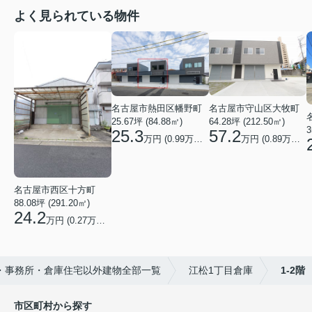
よく見られている物件
名古屋市熱田区幡野町
名古屋市守山区大牧町
25.67坪 (84.88㎡)
64.28坪 (212.50㎡)
3
25.3
57.2
万円 (0.99万円/坪)
万円 (0.89万円/坪)
名古屋市西区十方町
88.08坪 (291.20㎡)
24.2
万円 (0.27万円/坪)
・事務所・倉庫住宅以外建物全部一覧
江松1丁目倉庫
1-2階
市区町村から探す