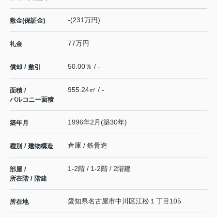
-(231万円)
敷金(保証金)
77万円
礼金
50.00％ / -
償却 / 敷引
955.24㎡ / -
面積 /
バルコニー面積
1996年2月(築30年)
築年月
倉庫 / 鉄骨造
種別 / 建物構造
1-2階 / 1-2階 / 2階建
部屋 /
所在階 / 階建
愛知県
名古屋市中川区
江松
１丁目105
所在地