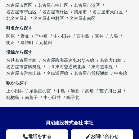
名古屋市西区
名古屋市中川区
名古屋市港区
名古屋市守山区
名古屋市緑区
清須市
名古屋市天白区
北名古屋市
名古屋市中村区
名古屋市南区
町名から探す
阿原
野並
平中町
中小田井
西中島
宝神
入場
明正
鳥神町
元植田
沿線から探す
名鉄名古屋本線
名古屋臨海高速あおなみ線
名鉄犬山線
名古屋市営鶴舞線
ＪＲ東海交通城北線
東海道本線
名古屋市営東山線
名鉄瀬戸線
名古屋市営桜通線
中央線
駅から探す
上小田井
尾張星の宮
中島
港北
高畑
荒子川公園
枇杷島
南荒子
中小田井
鳴子北
貝沼建設株式会社 本社
電話をする
お問い合わせ