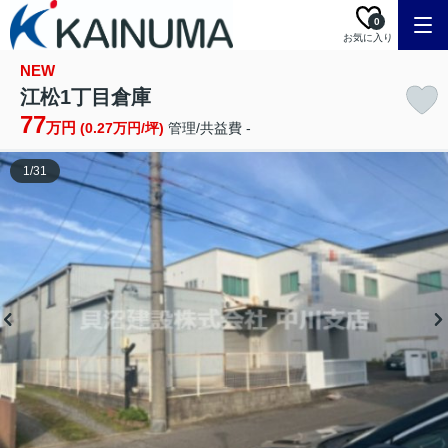
0
お気に入り
NEW
江松1丁目倉庫
77
万円
(0.27万円/坪)
管理/共益費 -
1
/
31