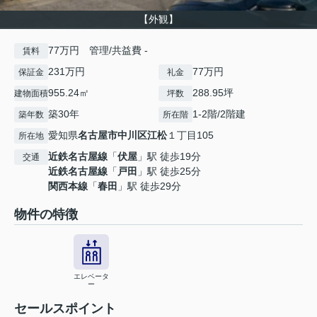
【外観】
77万円 管理/共益費 -
賃料
231万円
77万円
保証金
礼金
955.24㎡
288.95坪
建物面積
坪数
築30年
1-2階/2階建
築年数
所在階
愛知県
名古屋市中川区
江松
１丁目105
所在地
近鉄名古屋線
「
伏屋
」駅 徒歩19分
交通
近鉄名古屋線
「
戸田
」駅 徒歩25分
関西本線
「
春田
」駅 徒歩29分
物件の特徴
エレベータ
ー
セールスポイント