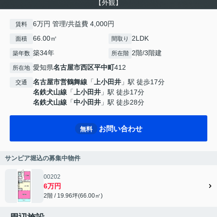
【外観】
6万円 管理/共益費 4,000円
賃料
66.00㎡
2LDK
面積
間取り
築34年
2階/3階建
築年数
所在階
愛知県
名古屋市西区
平中町
412
所在地
名古屋市営鶴舞線
「
上小田井
」駅 徒歩17分
交通
名鉄犬山線
「
上小田井
」駅 徒歩17分
名鉄犬山線
「
中小田井
」駅 徒歩28分
お問い合わせ
無料
サンピア堀込の募集中物件
00202
6万円
2階 / 19.96坪(66.00㎡)