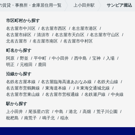
の賃貸・事務所・倉庫居住用一覧
上小田井駅
サンピア堀込
市区町村から探す
名古屋市中川区
名古屋市西区
名古屋市港区
名古屋市緑区
清須市
名古屋市天白区
名古屋市守山区
北名古屋市
名古屋市南区
名古屋市中村区
町名から探す
阿原
野並
平中町
中小田井
西中島
宝神
入場
明正
元植田
鹿田
沿線から探す
名鉄名古屋本線
名古屋臨海高速あおなみ線
名鉄犬山線
名古屋市営鶴舞線
東海道本線
ＪＲ東海交通城北線
名古屋市営東山線
名古屋市営桜通線
名鉄瀬戸線
中央線
駅から探す
上小田井
尾張星の宮
中島
港北
高畑
荒子川公園
枇杷島
南荒子
鳴子北
稲永