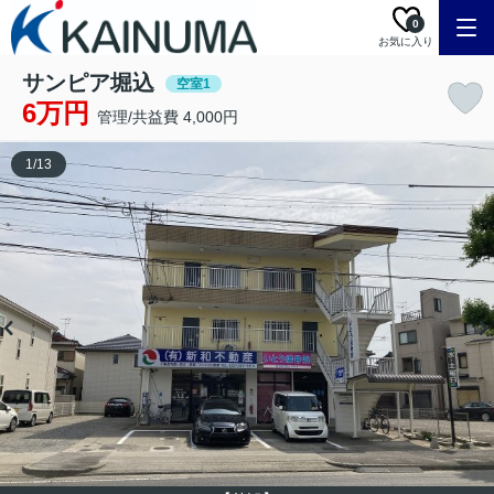
0
お気に入り
サンピア堀込
空室1
6万円
管理/共益費 4,000円
1
/
13