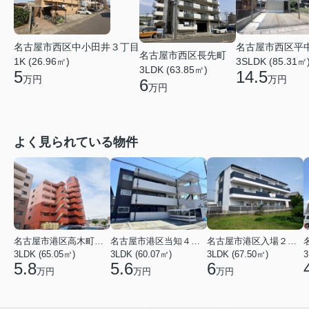
名古屋市西区中小田井３丁目
名古屋市西区平
名古屋市西区長先町
1K (26.96㎡)
3SLDK (85.31㎡
3LDK (63.85㎡)
5
14.5
万円
万円
6
万円
よく見られている物件
名古屋市港区高木町３丁目
名古屋市港区当知４丁目
名古屋市港区入場２丁目
3LDK (65.05㎡)
3LDK (60.07㎡)
3LDK (67.50㎡)
3
5.8
5.6
6
万円
万円
万円