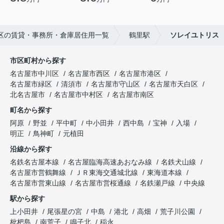
区の賃貸・事務所・倉庫居住用一覧
鶴里駅
ソレイユトリス
市区町村から探す
名古屋市中川区
名古屋市西区
名古屋市港区
名古屋市緑区
清須市
名古屋市守山区
名古屋市天白区
北名古屋市
名古屋市中村区
名古屋市南区
町名から探す
阿原
野並
平中町
中小田井
西中島
宝神
入場
明正
鳥神町
元植田
沿線から探す
名鉄名古屋本線
名古屋臨海高速あおなみ線
名鉄犬山線
名古屋市営鶴舞線
ＪＲ東海交通城北線
東海道本線
名古屋市営東山線
名古屋市営桜通線
名鉄瀬戸線
中央線
駅から探す
上小田井
尾張星の宮
中島
港北
高畑
荒子川公園
枇杷島
南荒子
鳴子北
稲永