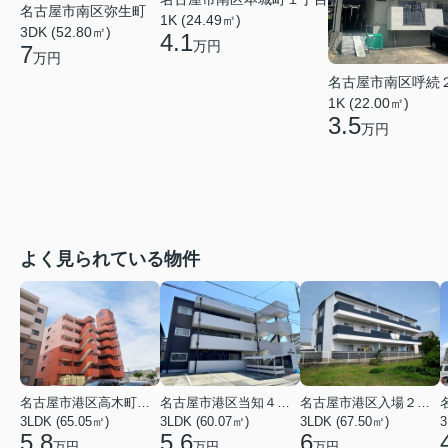
名古屋市南区弥生町
1K (24.49㎡)
3DK (52.80㎡)
4.1
万円
7
万円
名古屋市南区呼続
1K (22.00㎡)
3.5
万円
よく見られている物件
名古屋市港区高木町３丁目
名古屋市港区当知４丁目
名古屋市港区入場２丁目
3LDK (65.05㎡)
3LDK (60.07㎡)
3LDK (67.50㎡)
3
5.8
5.6
6
万円
万円
万円