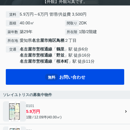
【外観】外観写真です。
5.9万円～6万円 管理/共益費 3,500円
賃料
40.00㎡
2DK
面積
間取り
築29年
1階/2階建
築年数
所在階
愛知県
名古屋市南区
鳥栖
２丁目
所在地
名古屋市営桜通線
「
鶴里
」駅 徒歩6分
交通
名古屋市営桜通線
「
野並
」駅 徒歩16分
名古屋市営桜通線
「
桜本町
」駅 徒歩11分
お問い合わせ
無料
ソレイユトリスの募集中物件
0101
5.9万円
1階 / 12.09坪(40.00㎡)