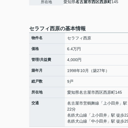
愛知県
名古屋市西区
西原町
145
所在地
セラフィ西原の基本情報
物件名
セラフィ西原
価格
6.4万円
管理/共益費
4,000円
築年月
1998年10月（築27年）
総戸数
9戸
所在地
愛知県
名古屋市西区
西原町
145
交通
名古屋市営鶴舞線
「
上小田井
」駅
22分
名鉄犬山線
「
上小田井
」駅 徒歩2
名鉄犬山線
「
中小田井
」駅 徒歩2