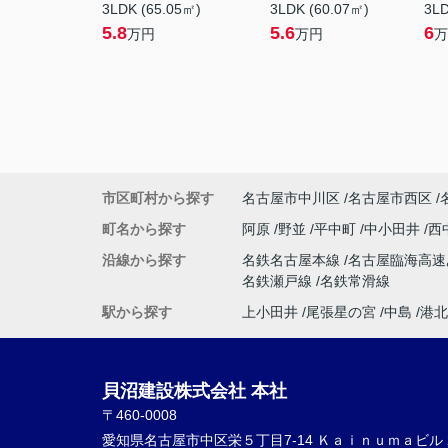
3LDK (65.05㎡)
3LDK (60.07㎡)
3LD
5.8
5.6
6
万円
万円
万
市区町村から探す
名古屋市中川区
名古屋市西区
町名から探す
阿原
野並
平中町
中小田井
西
沿線から探す
名鉄名古屋本線
名古屋臨海高
名鉄瀬戸線
名鉄常滑線
駅から探す
上小田井
尾張星の宮
中島
港北
貝沼建設株式会社 本社
〒460-0008
愛知県名古屋市中区栄５丁目7-14 Ｋａｉｎｕｍａビル 