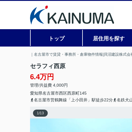
トップ
居住用を探す
｜名古屋市で賃貸・事務所・倉庫物件情報|貝沼建設株式会
セラフィ西原
6.4万円
管理/共益費 4,000円
愛知県
名古屋市西区
西原町
145
名古屋市営鶴舞線「上小田井」駅徒歩22分
名鉄犬
1
/
13