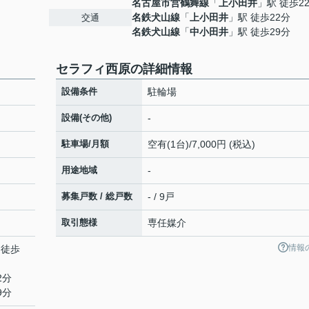
名古屋市営鶴舞線
「
上小田井
」駅 徒歩2
名鉄犬山線
「
上小田井
」駅 徒歩22分
交通
名鉄犬山線
「
中小田井
」駅 徒歩29分
セラフィ西原の詳細情報
設備条件
駐輪場
設備(その他)
-
駐車場/月額
空有(1台)/7,000円 (税込)
用途地域
-
募集戸数 / 総戸数
- / 9戸
取引態様
専任媒介
情報
 徒歩
2分
9分