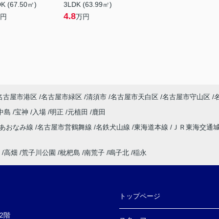
K (67.50㎡)
3LDK (63.99㎡)
4.8
円
万円
名古屋市港区
名古屋市緑区
清須市
名古屋市天白区
名古屋市守山区
中島
宝神
入場
明正
元植田
鹿田
速あおなみ線
名古屋市営鶴舞線
名鉄犬山線
東海道本線
ＪＲ東海交通
高畑
荒子川公園
枇杷島
南荒子
鳴子北
稲永
トップページ
2階