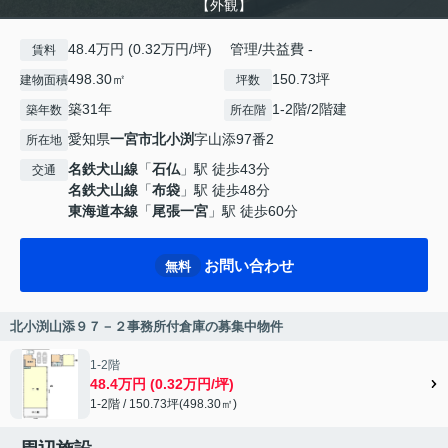
【外観】
48.4万円 (0.32万円/坪) 管理/共益費 -
賃料
498.30㎡
150.73坪
建物面積
坪数
築31年
1-2階/2階建
築年数
所在階
愛知県
一宮市
北小渕
字山添97番2
所在地
名鉄犬山線
「
石仏
」駅 徒歩43分
交通
名鉄犬山線
「
布袋
」駅 徒歩48分
東海道本線
「
尾張一宮
」駅 徒歩60分
お問い合わせ
無料
北小渕山添９７－２事務所付倉庫の募集中物件
1-2階
48.4万円 (0.32万円/坪)
1-2階 / 150.73坪(498.30㎡)