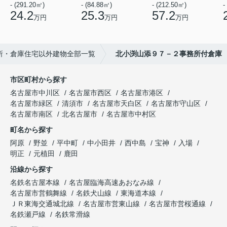
- (291.20㎡)
- (84.88㎡)
- (212.50㎡)
-
24.2
25.3
57.2
万円
万円
万円
所・倉庫住宅以外建物全部一覧
北小渕山添９７－２事務所付倉庫
市区町村から探す
名古屋市中川区
名古屋市西区
名古屋市港区
名古屋市緑区
清須市
名古屋市天白区
名古屋市守山区
名古屋市南区
北名古屋市
名古屋市中村区
町名から探す
阿原
野並
平中町
中小田井
西中島
宝神
入場
明正
元植田
鹿田
沿線から探す
名鉄名古屋本線
名古屋臨海高速あおなみ線
名古屋市営鶴舞線
名鉄犬山線
東海道本線
ＪＲ東海交通城北線
名古屋市営東山線
名古屋市営桜通線
名鉄瀬戸線
名鉄常滑線