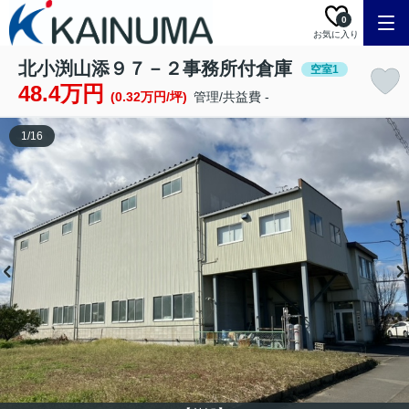
0
お気に入り
北小渕山添９７－２事務所付倉庫
空室1
48.4万円
(0.32万円/坪)
管理/共益費 -
1
/
16