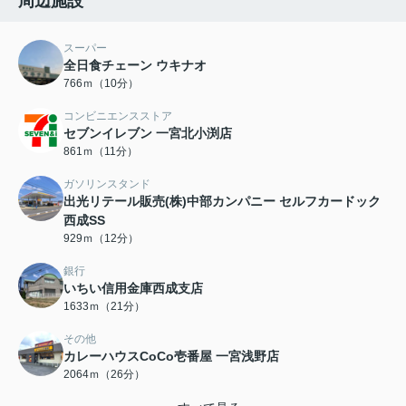
周辺施設
スーパー
全日食チェーン ウキナオ
766ｍ（10分）
コンビニエンスストア
セブンイレブン 一宮北小渕店
861ｍ（11分）
ガソリンスタンド
出光リテール販売(株)中部カンパニー セルフカードック
西成SS
929ｍ（12分）
銀行
いちい信用金庫西成支店
1633ｍ（21分）
その他
カレーハウスCoCo壱番屋 一宮浅野店
2064ｍ（26分）