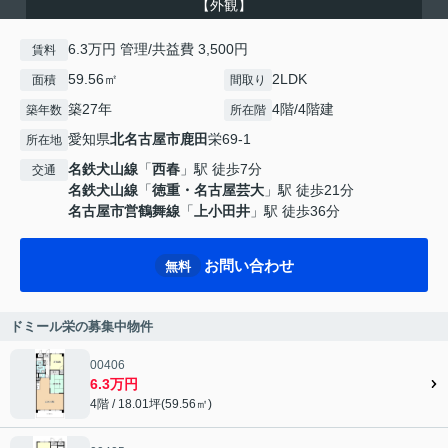
【外観】
6.3万円 管理/共益費 3,500円
賃料
59.56㎡
2LDK
面積
間取り
築27年
4階/4階建
築年数
所在階
愛知県
北名古屋市
鹿田
栄69-1
所在地
名鉄犬山線
「
西春
」駅 徒歩7分
交通
名鉄犬山線
「
徳重・名古屋芸大
」駅 徒歩21分
名古屋市営鶴舞線
「
上小田井
」駅 徒歩36分
お問い合わせ
無料
ドミール栄の募集中物件
00406
6.3万円
4階 / 18.01坪(59.56㎡)