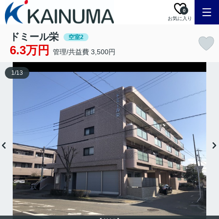
0
お気に入り
ドミール栄
空室2
6.3万円
管理/共益費 3,500円
1
/
13