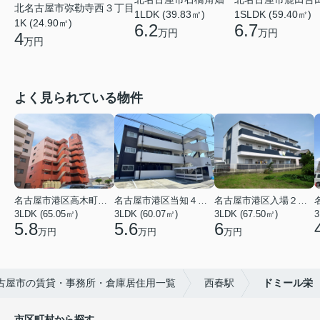
北名古屋市弥勒寺西３丁目
1LDK (39.83㎡)
1SLDK (59.40㎡)
1K (24.90㎡)
6.2
6.7
万円
万円
4
万円
よく見られている物件
名古屋市港区高木町３丁目
名古屋市港区当知４丁目
名古屋市港区入場２丁目
3LDK (65.05㎡)
3LDK (60.07㎡)
3LDK (67.50㎡)
3
5.8
5.6
6
万円
万円
万円
古屋市の賃貸・事務所・倉庫居住用一覧
西春駅
ドミール栄
市区町村から探す