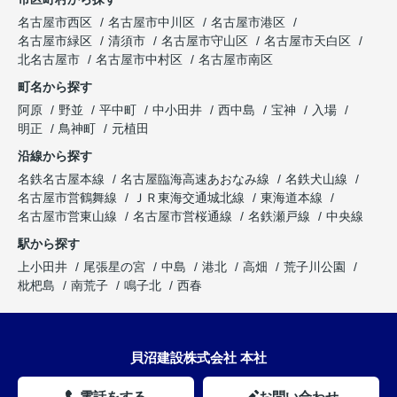
名古屋市西区
名古屋市中川区
名古屋市港区
名古屋市緑区
清須市
名古屋市守山区
名古屋市天白区
北名古屋市
名古屋市中村区
名古屋市南区
町名から探す
阿原
野並
平中町
中小田井
西中島
宝神
入場
明正
鳥神町
元植田
沿線から探す
名鉄名古屋本線
名古屋臨海高速あおなみ線
名鉄犬山線
名古屋市営鶴舞線
ＪＲ東海交通城北線
東海道本線
名古屋市営東山線
名古屋市営桜通線
名鉄瀬戸線
中央線
駅から探す
上小田井
尾張星の宮
中島
港北
高畑
荒子川公園
枇杷島
南荒子
鳴子北
西春
貝沼建設株式会社 本社
電話をする
お問い合わせ