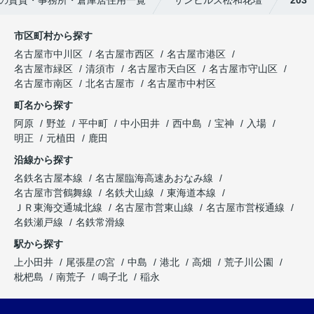
市区町村から探す
名古屋市中川区
名古屋市西区
名古屋市港区
名古屋市緑区
清須市
名古屋市天白区
名古屋市守山区
名古屋市南区
北名古屋市
名古屋市中村区
町名から探す
阿原
野並
平中町
中小田井
西中島
宝神
入場
明正
元植田
鹿田
沿線から探す
名鉄名古屋本線
名古屋臨海高速あおなみ線
名古屋市営鶴舞線
名鉄犬山線
東海道本線
ＪＲ東海交通城北線
名古屋市営東山線
名古屋市営桜通線
名鉄瀬戸線
名鉄常滑線
駅から探す
上小田井
尾張星の宮
中島
港北
高畑
荒子川公園
枇杷島
南荒子
鳴子北
稲永