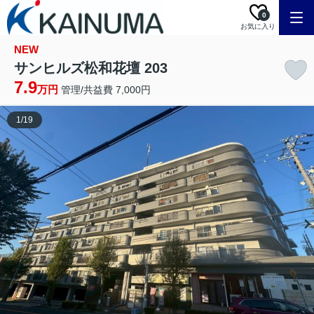
0
お気に入り
NEW
サンヒルズ松和花壇 203
7.9
万円
管理/共益費 7,000円
1
/
19