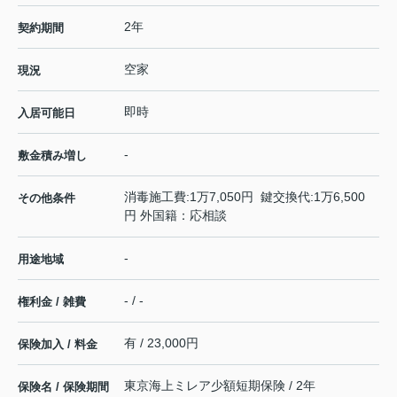
2年
契約期間
空家
現況
即時
入居可能日
-
敷金積み増し
消毒施工費:1万7,050円 鍵交換代:1万6,500
その他条件
円 外国籍：応相談
-
用途地域
- / -
権利金 / 雑費
有 / 23,000円
保険加入 / 料金
東京海上ミレア少額短期保険 / 2年
保険名 / 保険期間