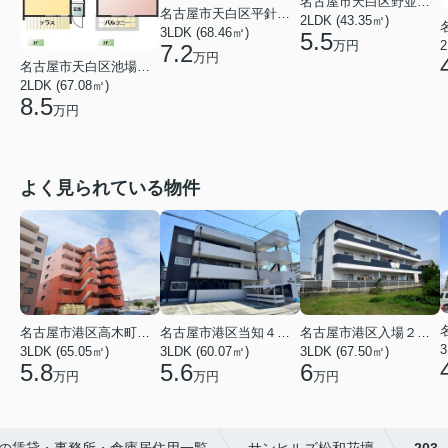
名古屋市天白区野並４丁目
名古屋市天白区平針３丁目
2LDK (43.35㎡)
3LDK (68.46㎡)
5.5
2
万円
7.2
万円
名古屋市天白区池場３丁目
2LDK (67.08㎡)
8.5
万円
よく見られている物件
名古屋市港区高木町３丁目
名古屋市港区当知４丁目
名古屋市港区入場２丁目
3
3LDK (65.05㎡)
3LDK (60.07㎡)
3LDK (67.50㎡)
5.8
5.6
6
万円
万円
万円
の賃貸・事務所・倉庫居住用一覧
サンヒルズ松和花壇
203