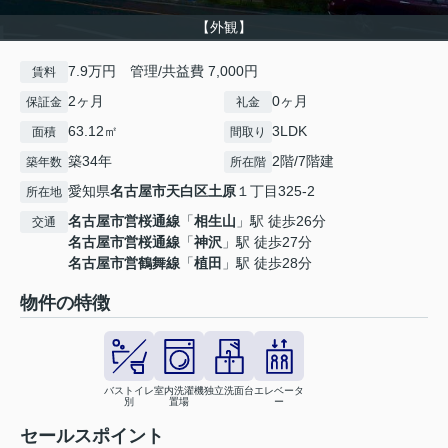
【外観】
7.9万円 管理/共益費 7,000円
賃料
2ヶ月
0ヶ月
保証金
礼金
63.12㎡
3LDK
面積
間取り
築34年
2階/7階建
築年数
所在階
愛知県
名古屋市天白区
土原
１丁目325-2
所在地
名古屋市営桜通線
「
相生山
」駅 徒歩26分
交通
名古屋市営桜通線
「
神沢
」駅 徒歩27分
名古屋市営鶴舞線
「
植田
」駅 徒歩28分
物件の特徴
バストイレ
室内洗濯機
独立洗面台
エレベータ
別
置場
ー
セールスポイント