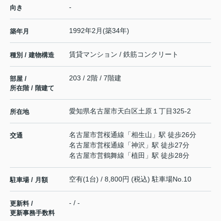
-
向き
1992年2月(築34年)
築年月
賃貸マンション / 鉄筋コンクリート
種別 / 建物構造
203 / 2階 / 7階建
部屋 /
所在階 / 階建て
愛知県
名古屋市天白区
土原
１丁目325-2
所在地
名古屋市営桜通線
「
相生山
」駅 徒歩26分
交通
名古屋市営桜通線
「
神沢
」駅 徒歩27分
名古屋市営鶴舞線
「
植田
」駅 徒歩28分
空有(1台) / 8,800円 (税込) 駐車場No.10
駐車場 / 月額
- / -
更新料 /
更新事務手数料