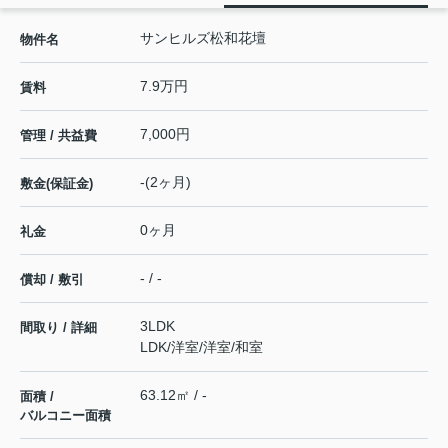
サンヒルズ松和花壇
物件名
7.9万円
賃料
7,000円
管理 / 共益費
-(2ヶ月)
敷金(保証金)
0ヶ月
礼金
- / -
償却 / 敷引
3LDK
間取り / 詳細
LDK
/
洋室
/
洋室
/
和室
63.12㎡ / -
面積 /
バルコニー面積