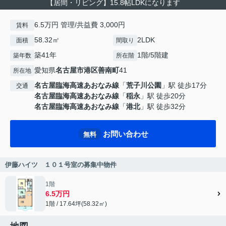
【居間・リビング】15.8帖LDKになります
6.5万円 管理/共益費 3,000円
賃料
58.32㎡
2LDK
面積
間取り
築41年
1階/5階建
築年数
所在階
愛知県
名古屋市港区
善南町
41
所在地
名古屋臨海高速あおなみ線
「
荒子川公園
」駅 徒歩17分
交通
名古屋臨海高速あおなみ線
「
稲永
」駅 徒歩20分
名古屋臨海高速あおなみ線
「
港北
」駅 徒歩32分
お問い合わせ
無料
伊藤ハイツ １０１号室の募集中物件
1階
6.5万円
1階 / 17.64坪(58.32㎡)