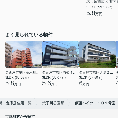
名古屋市港区明正
3LDK (59.37㎡)
5.8
万円
よく見られている物件
名古屋市港区高木町３丁目
名古屋市港区当知４丁目
名古屋市港区入場２丁目
3LDK (65.05㎡)
3LDK (60.07㎡)
3LDK (67.50㎡)
3
5.8
5.6
6
万円
万円
万円
所・倉庫居住用一覧
荒子川公園駅
伊藤ハイツ １０１号室
市区町村から探す