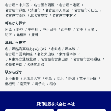
名古屋市中川区
名古屋市西区
名古屋市港区
名古屋市緑区
清須市
名古屋市天白区
名古屋市守山区
名古屋市南区
北名古屋市
名古屋市中村区
町名から探す
阿原
野並
平中町
中小田井
西中島
宝神
入場
明正
元植田
鹿田
沿線から探す
名古屋臨海高速あおなみ線
名鉄名古屋本線
名古屋市営鶴舞線
名鉄犬山線
東海道本線
ＪＲ東海交通城北線
名古屋市営東山線
名古屋市営桜通線
名鉄瀬戸線
名鉄常滑線
駅から探す
上小田井
尾張星の宮
中島
港北
高畑
荒子川公園
枇杷島
南荒子
鳴子北
稲永
貝沼建設株式会社 本社