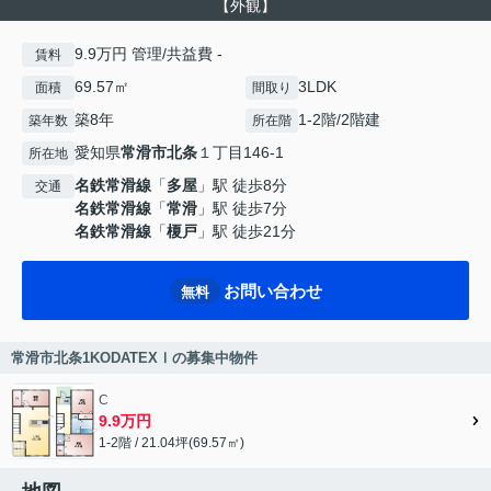
【外観】
9.9万円 管理/共益費 -
賃料
69.57㎡
3LDK
面積
間取り
築8年
1-2階/2階建
築年数
所在階
愛知県
常滑市
北条
１丁目146-1
所在地
名鉄常滑線
「
多屋
」駅 徒歩8分
交通
名鉄常滑線
「
常滑
」駅 徒歩7分
名鉄常滑線
「
榎戸
」駅 徒歩21分
お問い合わせ
無料
常滑市北条1KODATEXⅠの募集中物件
C
9.9万円
1-2階 / 21.04坪(69.57㎡)