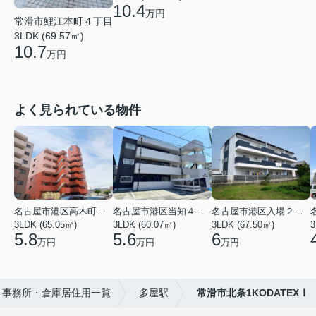
10.4
万円
常滑市鯉江本町４丁目
3LDK (69.57㎡)
10.7
万円
よく見られている物件
名古屋市港区高木町３丁目
名古屋市港区当知４丁目
名古屋市港区入場２丁目
3LDK (65.05㎡)
3LDK (60.07㎡)
3LDK (67.50㎡)
3
5.8
5.6
6
万円
万円
万円
・事務所・倉庫居住用一覧
多屋駅
常滑市北条1KODATEXⅠ