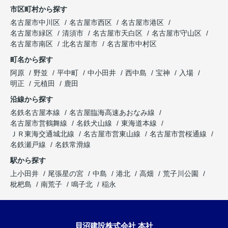
市区町村から探す
名古屋市中川区
名古屋市西区
名古屋市港区
名古屋市緑区
清須市
名古屋市天白区
名古屋市守山区
名古屋市南区
北名古屋市
名古屋市中村区
町名から探す
阿原
野並
平中町
中小田井
西中島
宝神
入場
明正
元植田
鹿田
沿線から探す
名鉄名古屋本線
名古屋臨海高速あおなみ線
名古屋市営鶴舞線
名鉄犬山線
東海道本線
ＪＲ東海交通城北線
名古屋市営東山線
名古屋市営桜通線
名鉄瀬戸線
名鉄常滑線
駅から探す
上小田井
尾張星の宮
中島
港北
高畑
荒子川公園
枇杷島
南荒子
鳴子北
稲永
貝沼建設株式会社 本社