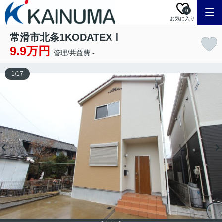
0
お気に入り
常滑市北条1KODATEXⅠ
9.9万円
管理/共益費 -
1
/
17