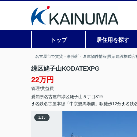
トップ
居住用を探す
｜名古屋市で賃貸・事務所・倉庫物件情報|貝沼建設株式会
緑区姥子山KODATEXPG
22万円
管理/共益費 -
愛知県
名古屋市緑区
姥子山
５丁目819
名鉄名古屋本線「中京競馬場前」駅徒歩12分
名鉄
1
/
15