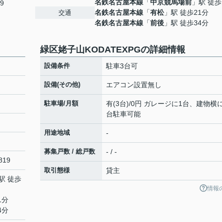
名鉄名古屋本線
「
中京競馬場前
」駅 徒歩
9
名鉄名古屋本線
「
有松
」駅 徒歩21分
交通
名鉄名古屋本線
「
前後
」駅 徒歩34分
緑区姥子山KODATEXPGの詳細情報
設備条件
駐車3台可
設備(その他)
エアコン設置無し
駐車場/月額
有(3台)/0円 ガレージに1台、建物横
台駐車可能
用途地域
-
募集戸数 / 総戸数
- / -
19
取引態様
貸主
駅 徒歩
情報
1分
4分