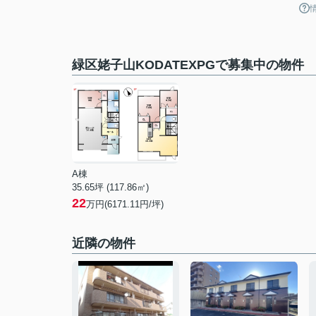
緑区姥子山KODATEXPGで募集中の物件
A棟
35.65坪 (117.86㎡)
22
万円(6171.11円/坪)
近隣の物件