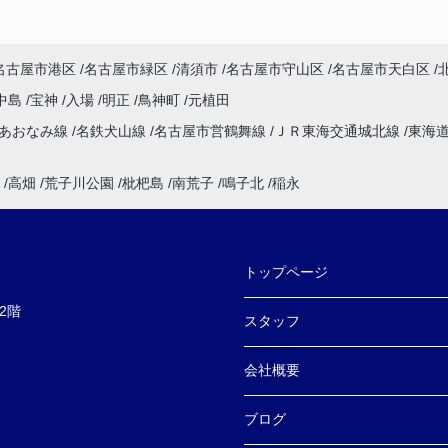
名古屋市港区
名古屋市緑区
清須市
名古屋市守山区
名古屋市天白区
中島
宝神
入場
明正
鳥神町
元植田
速あおなみ線
名鉄犬山線
名古屋市営鶴舞線
ＪＲ東海交通城北線
東海
高畑
荒子川公園
枇杷島
南荒子
鳴子北
稲永
トップページ
2階
スタッフ
会社概要
ブログ