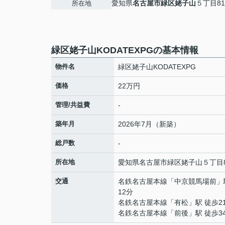
愛知県
名古屋市緑区
姥子山
５丁目81
所在地
緑区姥子山KODATEXPGの基本情報
物件名
緑区姥子山KODATEXPG
価格
22万円
管理/共益費
-
築年月
2026年7月（新築）
総戸数
-
所在地
愛知県
名古屋市緑区
姥子山
５丁目8
交通
名鉄名古屋本線
「
中京競馬場前
」
12分
名鉄名古屋本線
「
有松
」駅 徒歩2
名鉄名古屋本線
「
前後
」駅 徒歩3