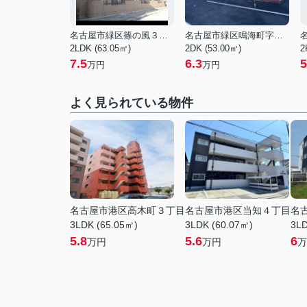
名古屋市緑区篠の風３丁目
名古屋市緑区鳴海町字丸内
2LDK (63.05㎡)
2DK (53.00㎡)
2
7.5
6.3
5
万円
万円
よく見られている物件
名古屋市港区高木町３丁目
名古屋市港区当知４丁目
名
3LDK (65.05㎡)
3LDK (60.07㎡)
3LD
5.8
5.6
6
万円
万円
万